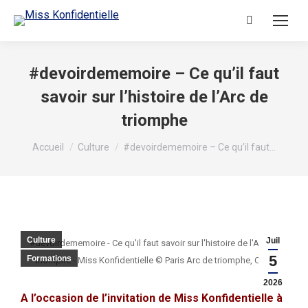
#devoirdememoire – Ce qu’il faut
savoir sur l’histoire de l’Arc de
triomphe
Vous êtes ici :
Accueil
Culture
#devoirdememoire – Ce qu’il faut…
Culture
Juil
#devoirdememoire - Ce qu'il faut savoir sur l'histoire de l'Arc de
5
Formations
triomphe - Miss Konfidentielle © Paris Arc de triomphe, CMN
2026
A l’occasion de l’invitation de Miss Konfidentielle à