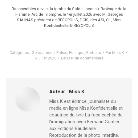
Rasssemblés devant la tombe du Soldat inconnu. Ravivage de la
Flamme, Arc de Triomphe, le 1er juillet 2026 avec M. Georges
SALINAS président de RESOPOLIS, DCIS, des ASI, OL, Miss
Konfidentielle © RESOPOLIS
Catégories :
Gendarmerie
,
Police
,
Politique
,
Portraits
Par
Miss K
6 juillet 2026
Laisser un commentaire
Auteur :
Miss K
Miss K est éditrice, journaliste du
media en ligne Miss Konfidentielle et
coautrice du livre La face cachée de
l'immigration avec Fernand Gontier
aux Editions Baudelaire.
Reproduction de la photo interdite.