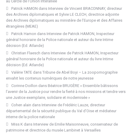
au Cercle de l’Union Interalliée
Patrick HAMON
dans
Interview de Vincent BRACONNAY, directeur
des Archives diplomatiques et Sylvie LE CLECH, directrice adjointe
des Archives diplomatiques au ministère de l’Europe et des Affaires
étrangères (MEAE)
Patrick Hamon
dans
Interview de Patrick HAMON, Inspecteur
général honoraire de la Police nationale et auteur du livre Intime
décision (Ed. Atlande)
Christian Flaesch
dans
Interview de Patrick HAMON, Inspecteur
général honoraire de la Police nationale et auteur du livre Intime
décision (Ed. Atlande)
Valérie TATE
dans
Tribune de Abel Boyi – La zoopornographie
envahit les contenus numériques de notre jeunesse
Corinne Doillon
dans
Béatrice BRUGÈRE « Ensemble bâtissons
l’avenir de la Justice pour rendre la fierté à nos missions et tendre vers
une Justice exemplaire, solidaire et modernisée »
Cohen alain
dans
Interview de Frédéric Lauze, directeur
départemental de la sécurité publique du Val d’Oise et médiateur
interne de la police nationale
Miss K
dans
Interview de Emilie Maisonneuve, conservateur de
patrimoine et directrice du musée Lambinet à Versailles