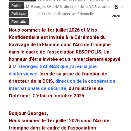
6
Police
2026 avec M. Georges SALINAS, directeur de la DCIS et président de
Politique
RESOPOLIS © Miss Konfidentielle
2026
Portraits
Nous sommes le 1er juillet 2026 et Miss
Konfidentielle est invitée à la Cérémonie du
Ravivage de la Flamme sous
l’Arc de triomphe
dans le cadre de l’association RESOPOLIS. Un
honneur d’être invitée et un remerciement appuyé
à
M. Georges SALINAS que j’ai eu la joie
d’interviewer
lors de sa prise de fonction de
directeur de la DCIS,
direction de la coopération
internationale de sécurité
, du ministère de
l’Intérieur. C’était en octobre 2025.
Bonjour Georges,
Nous sommes le 1er juillet 2026 sous l’Arc de
triomphe dans le cadre de l’association