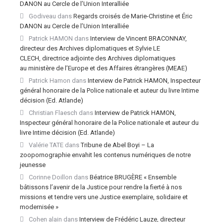
DANON au Cercle de l’Union Interalliée
Godiveau
dans
Regards croisés de Marie-Christine et Éric
DANON au Cercle de l’Union Interalliée
Patrick HAMON
dans
Interview de Vincent BRACONNAY,
directeur des Archives diplomatiques et Sylvie LE
CLECH, directrice adjointe des Archives diplomatiques
au ministère de l’Europe et des Affaires étrangères (MEAE)
Patrick Hamon
dans
Interview de Patrick HAMON, Inspecteur
général honoraire de la Police nationale et auteur du livre Intime
décision (Ed. Atlande)
Christian Flaesch
dans
Interview de Patrick HAMON,
Inspecteur général honoraire de la Police nationale et auteur du
livre Intime décision (Ed. Atlande)
Valérie TATE
dans
Tribune de Abel Boyi – La
zoopornographie envahit les contenus numériques de notre
jeunesse
Corinne Doillon
dans
Béatrice BRUGÈRE « Ensemble
bâtissons l’avenir de la Justice pour rendre la fierté à nos
missions et tendre vers une Justice exemplaire, solidaire et
modernisée »
Cohen alain
dans
Interview de Frédéric Lauze, directeur