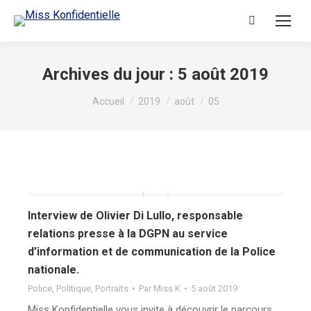
Archives du jour :
5 août 2019
Vous êtes ici :
Accueil
2019
août
05
Interview de Olivier Di Lullo, responsable
relations presse à la DGPN au service
d’information et de communication de la Police
nationale.
Police
,
Politique
,
Portraits
Par
Miss K
5 août 2019
Miss Konfidentielle vous invite à découvrir le parcours