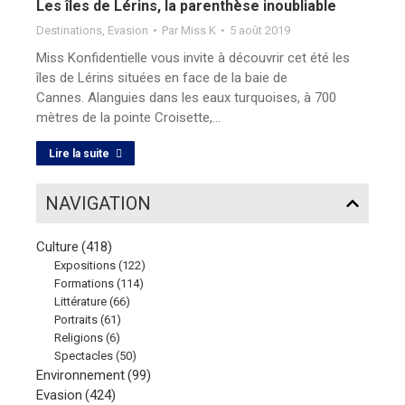
Les îles de Lérins, la parenthèse inoubliable
Destinations
,
Evasion
Par
Miss K
5 août 2019
Miss Konfidentielle vous invite à découvrir cet été les
îles de Lérins situées en face de la baie de
Cannes. Alanguies dans les eaux turquoises, à 700
mètres de la pointe Croisette,…
Lire la suite
NAVIGATION
Culture
(418)
Expositions
(122)
Formations
(114)
Littérature
(66)
Portraits
(61)
Religions
(6)
Spectacles
(50)
Environnement
(99)
Evasion
(424)