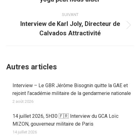
précédent
:
SUIVANT
Interview de Karl Joly, Directeur de
Article
Calvados Attractivité
suivant
:
Autres articles
Interview – Le GBR Jérôme Bisognin quitte la GAE et
rejoint l’académie militaire de la gendarmerie nationale
2 août 2026
14 juillet 2026, 5H30 🇫🇷 Interview du GCA Loïc
MIZON, gouverneur militaire de Paris
14 juillet 2026