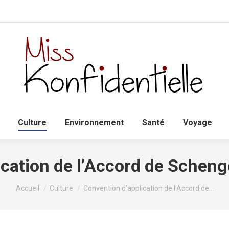
Accueil
Politique
Culture
Environnem
Culture
Environnement
Santé
Voyage
ication de l’Accord de Scheng
Vous êtes ici :
Accueil
Culture
Convention d’application de l’Accord de…