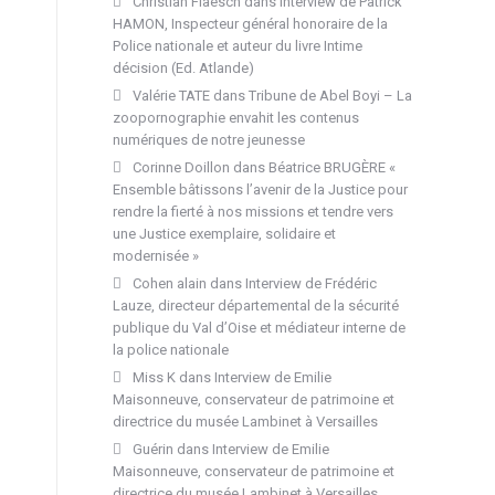
Christian Flaesch
dans
Interview de Patrick
HAMON, Inspecteur général honoraire de la
Police nationale et auteur du livre Intime
décision (Ed. Atlande)
Valérie TATE
dans
Tribune de Abel Boyi – La
zoopornographie envahit les contenus
numériques de notre jeunesse
Corinne Doillon
dans
Béatrice BRUGÈRE «
Ensemble bâtissons l’avenir de la Justice pour
rendre la fierté à nos missions et tendre vers
une Justice exemplaire, solidaire et
modernisée »
Cohen alain
dans
Interview de Frédéric
Lauze, directeur départemental de la sécurité
publique du Val d’Oise et médiateur interne de
la police nationale
Miss K
dans
Interview de Emilie
Maisonneuve, conservateur de patrimoine et
directrice du musée Lambinet à Versailles
Guérin
dans
Interview de Emilie
Maisonneuve, conservateur de patrimoine et
directrice du musée Lambinet à Versailles