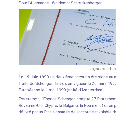
Pour l’Allemagne : Waldemar Schreckenberger
Signature de l’ac
Le 19 Juin 1990
, un deuxième accord a été signé au 
Traité de Schengen. Entrés en vigueur le 26 mars 1995
Européenne le 1 mai 1999 (traité d’Amsterdam).
Entretemps, l’Espace Schengen compte 27 États membre
Royaume-Uni, Chypre, la Bulgarie, la Roumanie) et en pl
délivré par un État signataire de l’accord est valable