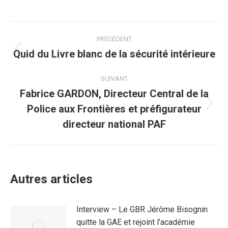
Navigation
PRÉCÉDENT
article
Quid du Livre blanc de la sécurité intérieure
Article
précédent
:
SUIVANT
Fabrice GARDON, Directeur Central de la
Police aux Frontières et préfigurateur
Article
suivant
directeur national PAF
:
Autres articles
Interview – Le GBR Jérôme Bisognin
quitte la GAE et rejoint l’académie