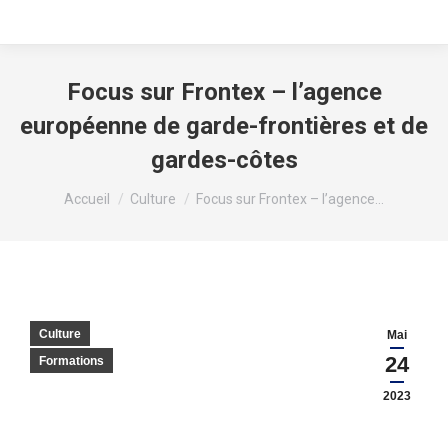
Focus sur Frontex – l’agence
européenne de garde-frontières et de
gardes-côtes
Vous êtes ici :
Accueil
Culture
Focus sur Frontex – l’agence…
Culture
Mai
24
Formations
2023