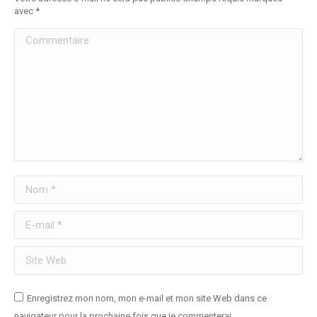
avec
*
Commentaire
Nom *
E-mail *
Site Web
Enregistrez mon nom, mon e-mail et mon site Web dans ce
navigateur pour la prochaine fois que je commenterai.