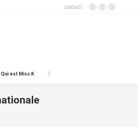
CONTACT
ent
Santé
Voyage
Qui est Miss K
Qui est Miss K
nationale