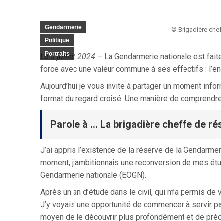
Gendarmerie
© Brigadière che
Politique
Portraits
Le 5 juillet 2024
– La Gendarmerie nationale est fait
force avec une valeur commune à ses effectifs : l’
Aujourd’hui je vous invite à partager un moment info
format du regard croisé. Une manière de comprendre l
Parole à … La brigadière cheffe de r
J’ai appris l’existence de la réserve de la Gendarmer
moment, j’ambitionnais une reconversion de mes études
Gendarmerie nationale (EOGN).
Après un an d’étude dans le civil, qui m’a permis de v
J’y voyais une opportunité de commencer à servir par 
moyen de le découvrir plus profondément et de préci