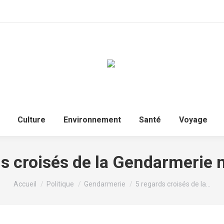
Accueil
Politique
Culture
Environnem
Culture
Environnement
Santé
Voyage
s croisés de la Gendarmerie 
Vous êtes ici :
Accueil
Politique
Gendarmerie
5 regards croisés de la…