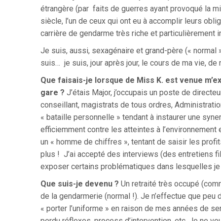
étrangère (par faits de guerres ayant provoqué la m
siècle, l’un de ceux qui ont eu à accomplir leurs obli
carrière de gendarme très riche et particulièrement 
Je suis, aussi, sexagénaire et grand-père (« normal »
suis… je suis, jour après jour, le cours de ma vie, de n
Que faisais-je lorsque de Miss K. est venue m’e
gare ?
J’étais Major, j’occupais un poste de directeu
conseillant, magistrats de tous ordres, Administratio
« bataille personnelle » tendant à instaurer une syne
efficiemment contre les atteintes à l’environnement et
un « homme de chiffres », tentant de saisir les profit
plus ! J’ai accepté des interviews (des entretiens fil
exposer certains problématiques dans lesquelles je 
Que suis-je devenu ?
Un retraité très occupé (comm
de la gendarmerie (normal !). Je n’effectue que pe
« porter l’uniforme » en raison de mes années de serv
perdu réflexes, process d’intervention, etc. Je ne 