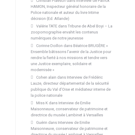
Christian Flaesch
dans
Interview de Patrick
HAMON, Inspecteur général honoraire de la
Police nationale et auteur du livre Intime
décision (Ed. Atlande)
Valérie TATE
dans
Tribune de Abel Boyi – La
zoopornographie envahit les contenus
numériques de notre jeunesse
Corinne Doillon
dans
Béatrice BRUGÈRE «
Ensemble bâtissons l’avenir de la Justice pour
rendre la fierté à nos missions et tendre vers
une Justice exemplaire, solidaire et
modernisée »
Cohen alain
dans
Interview de Frédéric
Lauze, directeur départemental de la sécurité
publique du Val d’Oise et médiateur interne de
la police nationale
Miss K
dans
Interview de Emilie
Maisonneuve, conservateur de patrimoine et
directrice du musée Lambinet à Versailles
Guérin
dans
Interview de Emilie
Maisonneuve, conservateur de patrimoine et
directrice du musée Lambinet à Versailles