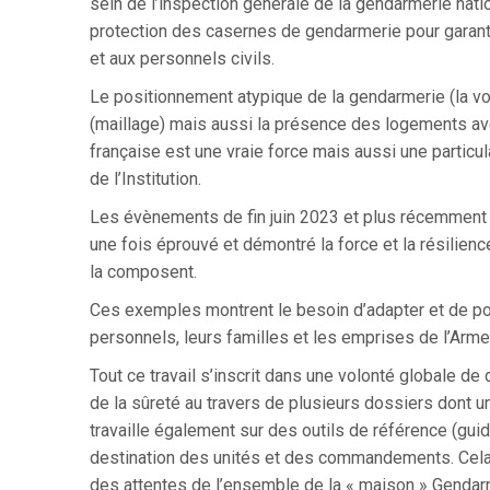
sein de l’inspection générale de la gendarmerie nation
protection des casernes de gendarmerie pour garantir 
et aux personnels civils.
Le positionnement atypique de la gendarmerie (la volu
(maillage) mais aussi la présence des logements avec 
française est une vraie force mais aussi une particu
de l’Institution.
Les évènements de fin juin 2023 et plus récemment
une fois éprouvé et démontré la force et la résili
la composent.
Ces exemples montrent le besoin d’adapter et de po
personnels, leurs familles et les emprises de l’Arm
Tout ce travail s’inscrit dans une volonté globale de
de la sûreté au travers de plusieurs dossiers dont
travaille également sur des outils de référence (guid
destination des unités et des commandements. Cela
des attentes de l’ensemble de la « maison » Gendarm