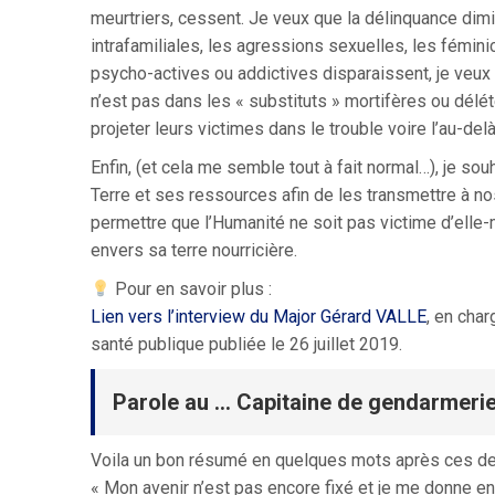
meurtriers, cessent. Je veux que la délinquance dimi
intrafamiliales, les agressions sexuelles, les fémin
psycho-actives ou addictives disparaissent, je veux q
n’est pas dans les « substituts » mortifères ou délé
projeter leurs victimes dans le trouble voire l’au-del
Enfin, (et cela me semble tout à fait normal…), je s
Terre et ses ressources afin de les transmettre à no
permettre que l’Humanité ne soit pas victime d’ell
envers sa terre nourricière.
Pour en savoir plus :
Lien vers l’interview du Major Gérard VALLE
, en cha
santé publique publiée le 26 juillet 2019.
Parole au … Capitaine de gendarmerie
Voila un bon résumé en quelques mots après ces de
« Mon avenir n’est pas encore fixé et je me donne e