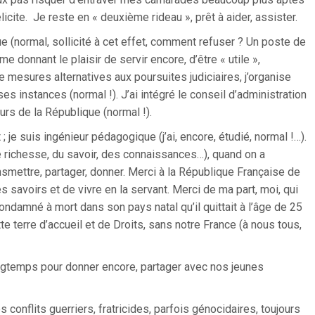
icite. Je reste en « deuxième rideau », prêt à aider, assister.
 (normal, sollicité à cet effet, comment refuser ? Un poste de
me donnant le plaisir de servir encore, d’être « utile »,
 de mesures alternatives aux poursuites judiciaires, j’organise
s instances (normal !). J’ai intégré le conseil d’administration
rs de la République (normal !).
je suis ingénieur pédagogique (j’ai, encore, étudié, normal !…).
e richesse, du savoir, des connaissances…), quand on a
mettre, partager, donner. Merci à la République Française de
s savoirs et de vivre en la servant. Merci de ma part, moi, qui
 condamné à mort dans son pays natal qu’il quittait à l’âge de 25
te terre d’accueil et de Droits, sans notre France (à nous tous,
ngtemps pour donner encore, partager avec nos jeunes
conflits guerriers, fratricides, parfois génocidaires, toujours