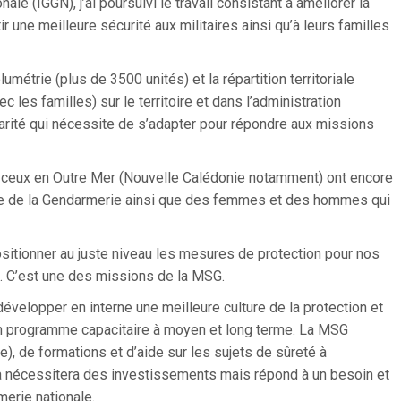
ale (IGGN), j’ai poursuivi le travail consistant à améliorer la
une meilleure sécurité aux militaires ainsi qu’à leurs familles
métrie (plus de 3500 unités) et la répartition territoriale
les familles) sur le territoire et dans l’administration
larité qui nécessite de s’adapter pour répondre aux missions
 ceux en Outre Mer (Nouvelle Calédonie notamment) ont encore
ence de la Gendarmerie ainsi que des femmes et des hommes qui
sitionner au juste niveau les mesures de protection pour nos
e. C’est une des missions de la MSG.
 développer en interne une meilleure culture de la protection et
 un programme capacitaire à moyen et long terme. La MSG
e), de formations et d’aide sur les sujets de sûreté à
 nécessitera des investissements mais répond à un besoin et
erie nationale.