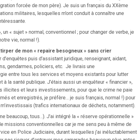
igration forcée de mon père). Je suis un français du XXème
gations militaires, lesquelles m’ont conduit à connaître une
intéressante.
, un « sujet » normal, conventionnel ; pour changer de verbe, je
otre vie, normal !).
xtirper de mon « repaire besogneux » sans crier
r d’enquêtes puis d’assistant juridique, renseignant, aidant,
ns, gendarmes, policiers, etc. Je livrais une
rgie entre tous les services et moyens existants pour lutter
 à la santé publique. J’étais aussi un enquêteur « financier »,
s illicites et leurs investissements, pour que le crime ne paie
més et enregistrés, je préfère… je suis français, normal !) pour
m’investissais (trafics internationaux de déchets, notamment).
e beaucoup, tous…). J’ai intégré la « réserve opérationnelle »
u de missions conventionnelles car je me sens peu à même de
ice en Police Judiciaire, durant lesquelles j’ai inéluctablement
veux pas risquer d’entraver mes camarades beaucoup plus aptes