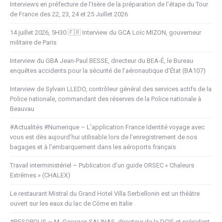
Interviews en préfecture de l’Isère de la préparation de l’étape du Tour
de France des 22, 23, 24 et 25 Juillet 2026
14 juillet 2026, 5H30 🇫🇷 Interview du GCA Loïc MIZON, gouverneur
militaire de Paris
Interview du GBA Jean-Paul BESSE, directeur du BEA-É, le Bureau
enquêtes accidents pour la sécurité de l’aéronautique d’État (BA107)
Interview de Sylvain LLEDO, contrôleur général des services actifs de la
Police nationale, commandant des réserves de la Police nationale à
Beauvau
#Actualités #Numerique – L’application France Identité voyage avec
vous est dès aujourd’hui utilisable lors de l’enregistrement de nos
bagages et à l’embarquement dans les aéroports français
Travail interministériel – Publication d’un guide ORSEC « Chaleurs
Extrêmes » (CHALEX)
Le restaurant Mistral du Grand Hotel Villa Serbellonin est un théâtre
ouvert sur les eaux du lac de Côme en Italie
#RESOPOLIS – M. Georges SALINAS, directeur de la DCIS et président