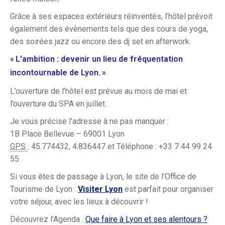
Grâce à ses espaces extérieurs réinventés, l’hôtel prévoit
également des évènements tels que des cours de yoga,
des soirées jazz ou encore des dj set en afterwork.
«
L’ambition : devenir un lieu de fréquentation
incontournable de Lyon.
»
L’ouverture de l’hôtel est prévue au mois de mai et
l’ouverture du SPA en juillet.
Je vous précise l’adresse à ne pas manquer :
1B Place Bellevue – 69001 Lyon
Téléphone
GPS
:
45.774432, 4.836447 et Téléphone :
+33 7 44 99 24
55
Si vous êtes de passage à Lyon, le site de l’Office de
Tourisme de Lyon :
Visiter Lyon
est parfait pour organiser
votre séjour, avec les lieux à découvrir !
Découvrez l’Agenda :
Que faire à Lyon et ses alentours ?