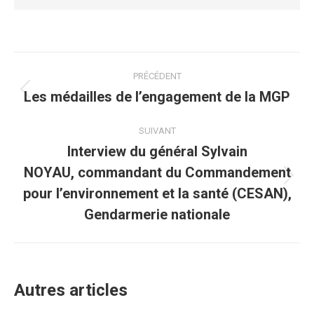
Navigation
PRÉCÉDENT
article
Les médailles de l’engagement de la MGP
Article
précédent
:
SUIVANT
Interview du général Sylvain
NOYAU, commandant du Commandement
Article
pour l’environnement et la santé (CESAN),
suivant
Gendarmerie nationale
:
Autres articles