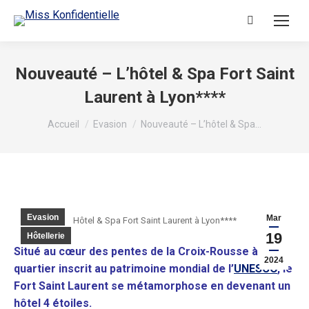
Recherche
:
Nouveauté – L’hôtel & Spa Fort Saint
Laurent à Lyon****
Vous êtes ici :
Accueil
Evasion
Nouveauté – L’hôtel & Spa…
Evasion
Mar
Hôtel & Spa Fort Saint Laurent à Lyon****
19
Hôtellerie
Situé au cœur des pentes de la Croix-Rousse à Lyon,
2024
quartier inscrit au patrimoine mondial de l’
UNESCO
, le
Fort Saint Laurent se métamorphose en devenant un
hôtel 4 étoiles.