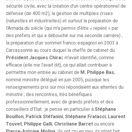
sécurité civile, avec la création d’un centre opérationnel de
défense (de 400 m2), la gestion de multiples crises
(naturelles et industrielles) et surtout la préparation de
l’Armada du siècle (qui m’a permis d’être « repéré » par
des préfets et qui a débouché sur ma seconde carrière) ;
la préparation d’un sommet franco-espagnol en 2003 à
Carcassonne au cours duquel la cheffe de cabinet du
Président Jacques Chira
c m’avait identifié, comme
efficace (elle me l’avait dit), ce qui allait contribuer à
permettre mon entrée au cabinet de
M. Philippe Bas
,
nommé ministre délégué en juin 2005, puisque les
renseignements pris sur moi répondaient aux attentes du
ministre ; des rencontres, très bénéfiques
professionnellement, avec de grands préfets et des
conseillers d’Etat : je pense en particulier à
Stéphane
Bouillon
,
Patrick Stéfanini
,
Stéphane Fratacci
,
Laurent
Touvet
,
Philippe Galli
,
Christiane Barret
ou encore
Pierre-Antoine Molina
. Ils ont cru en moi, ils m’ont fait