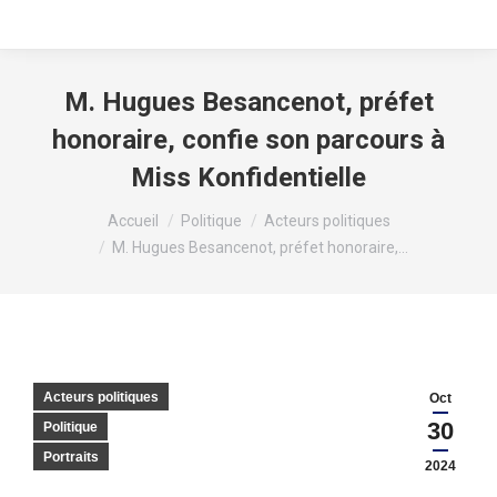
M. Hugues Besancenot, préfet
honoraire, confie son parcours à
Miss Konfidentielle
Vous êtes ici :
Accueil
Politique
Acteurs politiques
M. Hugues Besancenot, préfet honoraire,…
Acteurs politiques
Oct
30
Politique
Portraits
2024