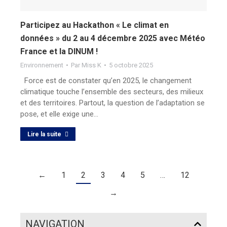
Participez au Hackathon « Le climat en
données » du 2 au 4 décembre 2025 avec Météo
France et la DINUM !
Environnement
Par
Miss K
5 octobre 2025
Force est de constater qu’en 2025, le changement
climatique touche l’ensemble des secteurs, des milieux
et des territoires. Partout, la question de l’adaptation se
pose, et elle exige une…
Lire la suite
←
1
2
3
4
5
…
12
→
NAVIGATION