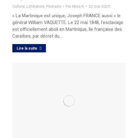
Culture
,
Littérature
,
Portraits
Par
Miss K
22 mai 2025
« La Martinique est unique, Joseph FRANCE aussi » le
général William VAQUETTE. Le 22 mai 1848, l’esclavage
est officiellement aboli en Martinique, île française des
Caraïbes, par décret du…
Lire la suite