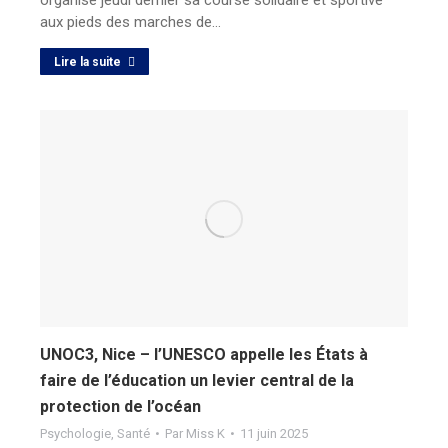
organisé jeudi dernier sa course solidaire et sportive
aux pieds des marches de…
Lire la suite
UNOC3, Nice – l’UNESCO appelle les États à
faire de l’éducation un levier central de la
protection de l’océan
Psychologie
,
Santé
Par
Miss K
11 juin 2025