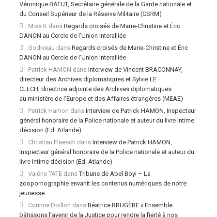
Véronique BATUT, Secrétaire générale de la Garde nationale et
du Conseil Supérieur de la Réserve Militaire (CSRM)
Miss K
dans
Regards croisés de Marie-Christine et Éric
DANON au Cercle de l’Union Interalliée
Godiveau
dans
Regards croisés de Marie-Christine et Éric
DANON au Cercle de l’Union Interalliée
Patrick HAMON
dans
Interview de Vincent BRACONNAY,
directeur des Archives diplomatiques et Sylvie LE
CLECH, directrice adjointe des Archives diplomatiques
au ministère de l’Europe et des Affaires étrangères (MEAE)
Patrick Hamon
dans
Interview de Patrick HAMON, Inspecteur
général honoraire de la Police nationale et auteur du livre Intime
décision (Ed. Atlande)
Christian Flaesch
dans
Interview de Patrick HAMON,
Inspecteur général honoraire de la Police nationale et auteur du
livre Intime décision (Ed. Atlande)
Valérie TATE
dans
Tribune de Abel Boyi – La
zoopornographie envahit les contenus numériques de notre
jeunesse
Corinne Doillon
dans
Béatrice BRUGÈRE « Ensemble
bâtissons l’avenir de la Justice pour rendre la fierté à nos