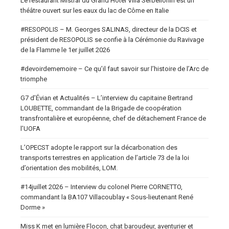
Le restaurant Mistral du Grand Hotel Villa Serbellonin est un
théâtre ouvert sur les eaux du lac de Côme en Italie
#RESOPOLIS – M. Georges SALINAS, directeur de la DCIS et
président de RESOPOLIS se confie à la Cérémonie du Ravivage
de la Flamme le 1er juillet 2026
#devoirdememoire – Ce qu’il faut savoir sur l’histoire de l’Arc de
triomphe
G7 d’Évian et Actualités – L’interview du capitaine Bertrand
LOUBETTE, commandant de la Brigade de coopération
transfrontalière et européenne, chef de détachement France de
l’UOFA
L’OPECST adopte le rapport sur la décarbonation des
transports terrestres en application de l’article 73 de la loi
d’orientation des mobilités, LOM.
#14juillet 2026 – Interview du colonel Pierre CORNETTO,
commandant la BA107 Villacoublay « Sous-lieutenant René
Dorme »
Miss K met en lumière Flocon, chat baroudeur, aventurier et