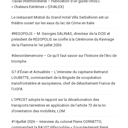
Travail interministériel – Publication d’un guide ORSEC
« Chaleurs Extrêmes » (CHALEX)
Le restaurant Mistral du Grand Hotel Villa Serbellonin est un
théâtre ouvert sur les eaux du lac de Côme en Italie
#RESOPOLIS – M. Georges SALINAS, directeur de la DCIS et
président de RESOPOLIS se confie à la Cérémonie du Ravivage
de la Flamme le 1er juillet 2026
#devoirdememoire – Ce qu’il faut savoir sur l’histoire de l’Arc de
triomphe
G7 d’Évian et Actualités – L’interview du capitaine Bertrand
LOUBETTE, commandant de la Brigade de coopération
transfrontalière et européenne, chef de détachement France de
l’UOFA
L’OPECST adopte le rapport sur la décarbonation des
transports terrestres en application de l’article 73 de la loi
d’orientation des mobilités, LOM.
#14juillet 2026 – Interview du colonel Pierre CORNETTO,
commandant la BA107 Villacoublay « Sous-lieutenant René