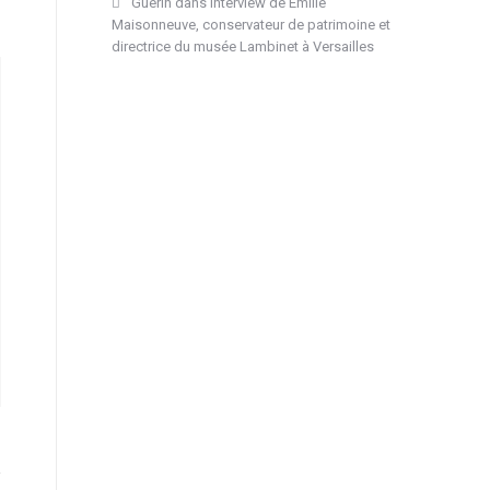
Guérin
dans
Interview de Emilie
Maisonneuve, conservateur de patrimoine et
directrice du musée Lambinet à Versailles