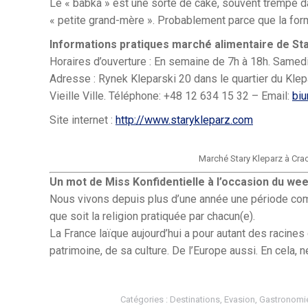
Le « babka » est une sorte de cake, souvent trempé d
« petite grand-mère ». Probablement parce que la for
Informations pratiques marché alimentaire de St
Horaires d’ouverture : En semaine de 7h à 18h. Same
Adresse : Rynek Kleparski 20 dans le quartier du Klepa
Vieille Ville. Téléphone: +48 12 634 15 32 – Email:
bi
Site internet :
http://www.starykleparz.com
Marché Stary Kleparz à Cra
Un mot de Miss Konfidentielle à l’occasion du we
Nous vivons depuis plus d’une année une période com
que soit la religion pratiquée par chacun(e).
La France laïque aujourd’hui a pour autant des racines
patrimoine, de sa culture. De l’Europe aussi. En cela, n
Catégories :
Destinations
,
Evasion
,
Gastronomi