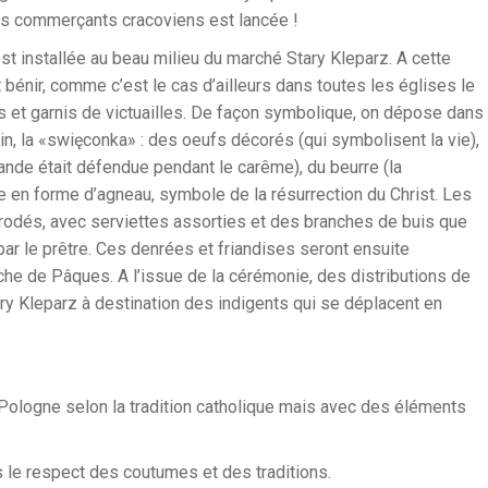
 des commerçants cracoviens est lancée !
t installée au beau milieu du marché Stary Kleparz. A cette
t bénir, comme c’est le cas d’ailleurs dans toutes les églises le
s et garnis de victuailles. De façon symbolique, on dépose dans
in, la «swięconka» : des oeufs décorés (qui symbolisent la vie),
ande était défendue pendant le carême), du beurre (la
re en forme d’agneau, symbole de la résurrection du Christ. Les
rodés, avec serviettes assorties et des branches de buis que
ar le prêtre. Ces denrées et friandises seront ensuite
e de Pâques. A l’issue de la cérémonie, des distributions de
ry Kleparz à destination des indigents qui se déplacent en
Pologne selon la tradition catholique mais avec des éléments
ans le respect des coutumes et des traditions.