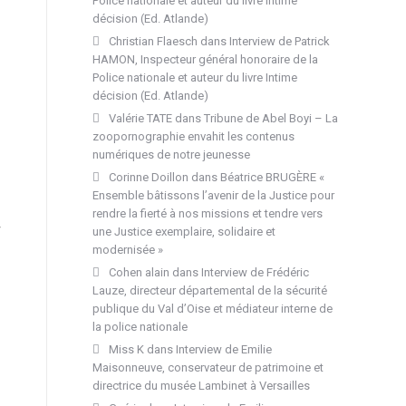
Police nationale et auteur du livre Intime
décision (Ed. Atlande)
Christian Flaesch
dans
Interview de Patrick
HAMON, Inspecteur général honoraire de la
Police nationale et auteur du livre Intime
décision (Ed. Atlande)
Valérie TATE
dans
Tribune de Abel Boyi – La
zoopornographie envahit les contenus
numériques de notre jeunesse
Corinne Doillon
dans
Béatrice BRUGÈRE «
Ensemble bâtissons l’avenir de la Justice pour
rendre la fierté à nos missions et tendre vers
une Justice exemplaire, solidaire et
modernisée »
Cohen alain
dans
Interview de Frédéric
Lauze, directeur départemental de la sécurité
publique du Val d’Oise et médiateur interne de
la police nationale
Miss K
dans
Interview de Emilie
Maisonneuve, conservateur de patrimoine et
directrice du musée Lambinet à Versailles