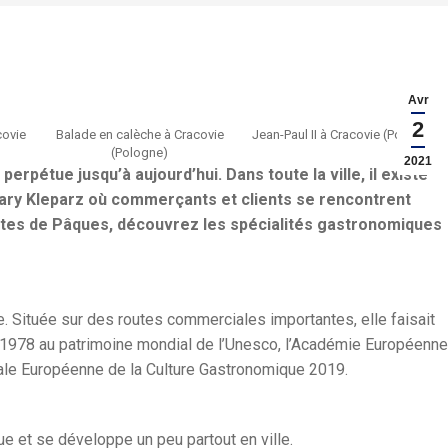
Avr
2
covie
Balade en calèche à Cracovie
Jean-Paul II à Cracovie (Pologne)
(Pologne)
2021
erpétue jusqu’à aujourd’hui. Dans toute la ville, il existe
tary Kleparz où commerçants et clients se rencontrent
fêtes de Pâques, découvrez les spécialités gastronomiques
e. Située sur des routes commerciales importantes, elle faisait
is 1978 au patrimoine mondial de l’Unesco, l’Académie Européenne
itale Européenne de la Culture Gastronomique 2019.
ue et se développe un peu partout en ville.