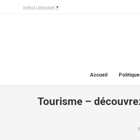
Select Language
▼
Accueil
Politique
Tourisme – découvrez 
V
A