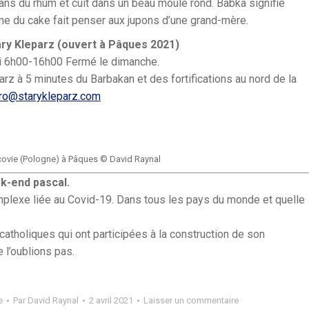
ans du rhum et cuit dans un beau moule rond. Babka signifie
me du cake fait penser aux jupons d’une grand-mère.
ary Kleparz (ouvert à Pâques 2021)
di 6h00-16h00 Fermé le dimanche.
rz à 5 minutes du Barbakan et des fortifications au nord de la
uro@starykleparz.com
covie (Pologne) à Pâques © David Raynal
ek-end pascal.
plexe liée au Covid-19. Dans tous les pays du monde et quelle
 catholiques qui ont participées à la construction de son
e l’oublions pas.
e
Par
David Raynal
2 avril 2021
Laisser un commentaire