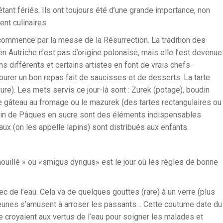
étant fériés. Ils ont toujours été d’une grande importance, non
nt culinaires.
commence par la messe de la Résurrection. La tradition des
 Autriche n’est pas d’origine polonaise, mais elle l’est devenue
 différents et certains artistes en font de vrais chefs-
urer un bon repas fait de saucisses et de desserts. La tarte
ure). Les mets servis ce jour-là sont : Zurek (potage), boudin
e gâteau au fromage ou le mazurek (des tartes rectangulaires ou
apin de Pâques en sucre sont des éléments indispensables
x (on les appelle lapins) sont distribués aux enfants.
mouillé » ou «smigus dyngus» est le jour où les règles de bonne
c de l’eau. Cela va de quelques gouttes (rare) à un verre (plus
 jeunes s’amusent à arroser les passants… Cette coutume date du
 croyaient aux vertus de l’eau pour soigner les malades et