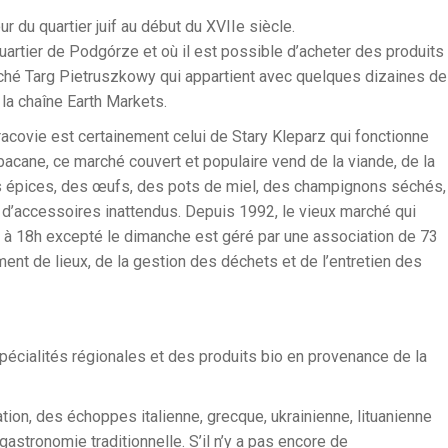
 du quartier juif au début du XVIIe siècle.
artier de Podgórze et où il est possible d’acheter des produits
rché Targ Pietruszkowy qui appartient avec quelques dizaines de
a chaîne Earth Markets.
racovie est certainement celui de Stary Kleparz qui fonctionne
bacane, ce marché couvert et populaire vend de la viande, de la
des épices, des œufs, des pots de miel, des champignons séchés,
 d’accessoires inattendus. Depuis 1992, le vieux marché qui
h à 18h excepté le dimanche est géré par une association de 73
t de lieux, de la gestion des déchets et de l’entretien des
pécialités régionales et des produits bio en provenance de la
tion, des échoppes italienne, grecque, ukrainienne, lituanienne
astronomie traditionnelle. S’il n’y a pas encore de