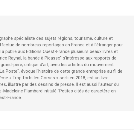
raphe spécialiste des sujets régions, tourisme, culture et
 effectue de nombreux reportages en France et à l’étranger pour
 il a publié aux Editions Ouest-France plusieurs beaux livres et
rice Raynal, la bande à Picasso" s'intéresse aux rapports de
n grand-père, critique d'art, avec les artistes du mouvement
 La Poste", évoque l'histoire de cette grande entreprise au fil de
me « Trop forts les Corses » sorti en 2018, est un livre
es, illustré par des dessins de presse. Il est aussi l'auteur du
e-Madeleine Flambard intitulé "Petites cités de caractère en
est-France.