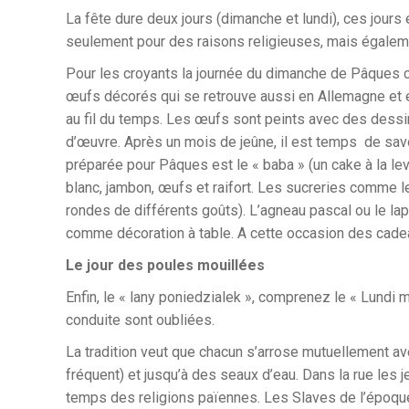
La fête dure deux jours (dimanche et lundi), ces jours 
seulement pour des raisons religieuses, mais égaleme
Pour les croyants la journée du dimanche de Pâques 
œufs décorés qui se retrouve aussi en Allemagne et en
au fil du temps. Les œufs sont peints avec des dessins
d’œuvre. Après un mois de jeûne, il est temps de savo
préparée pour Pâques est le « baba » (un cake à la lev
blanc, jambon, œufs et raifort. Les sucreries comme l
rondes de différents goûts). L’agneau pascal ou le l
comme décoration à table. A cette occasion des cadeau
Le jour des poules mouillées
Enfin, le « lany poniedzialek », comprenez le « Lundi 
conduite sont oubliées.
La tradition veut que chacun s’arrose mutuellement ave
fréquent) et jusqu’à des seaux d’eau. Dans la rue les
temps des religions païennes. Les Slaves de l’époque