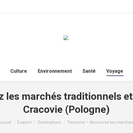
Accueil
Politique
Culture
Environnem
Culture
Environnement
Santé
Voyage
les marchés traditionnels et
Cracovie (Pologne)
ous êtes ici :
ccueil
Evasion
Destinations
Tourisme – découvrez les marché