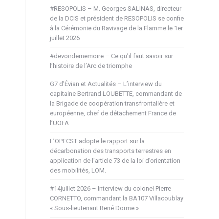
#RESOPOLIS – M. Georges SALINAS, directeur
de la DCIS et président de RESOPOLIS se confie
à la Cérémonie du Ravivage de la Flamme le 1er
juillet 2026
#devoirdememoire – Ce qu’il faut savoir sur
l’histoire de l’Arc de triomphe
G7 d’Évian et Actualités – L’interview du
capitaine Bertrand LOUBETTE, commandant de
la Brigade de coopération transfrontalière et
européenne, chef de détachement France de
l’UOFA
L’OPECST adopte le rapport sur la
décarbonation des transports terrestres en
application de l’article 73 de la loi d’orientation
des mobilités, LOM.
#14juillet 2026 – Interview du colonel Pierre
CORNETTO, commandant la BA107 Villacoublay
« Sous-lieutenant René Dorme »