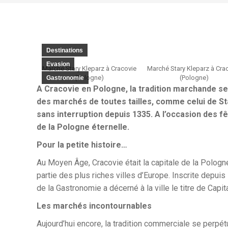
Destinations
Evasion
Marché Stary Kleparz à Cracovie
Marché Stary Kleparz à Cra
(Pologne)
(Pologne)
Gastronomie
A Cracovie en Pologne, la tradition marchande se p
des marchés de toutes tailles, comme celui de S
sans interruption depuis 1335. A l’occasion des 
de la Pologne éternelle.
Pour la petite histoire…
Au Moyen Âge, Cracovie était la capitale de la Pologn
partie des plus riches villes d’Europe. Inscrite depu
de la Gastronomie a décerné à la ville le titre de Cap
Les marchés incontournables
Aujourd’hui encore, la tradition commerciale se perpét