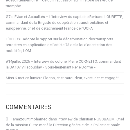
#devoirdememoire – Ce qu’il faut savoir sur l’histoire de l’Arc de
triomphe
G7 d’Évian et Actualités – L’interview du capitaine Bertrand LOUBETTE,
commandant de la Brigade de coopération transfrontalière et
européenne, chef de détachement France de l’UOFA
L’OPECST adopte le rapport sur la décarbonation des transports
terrestres en application de l’article 73 de la loi d’orientation des
mobilités, LOM.
#14juillet 2026 – Interview du colonel Pierre CORNETTO, commandant
la BA107 Villacoublay « Sous-lieutenant René Dorme »
Miss K met en lumière Flocon, chat baroudeur, aventurier et engagé !
COMMENTAIRES
Tamazount mohamed
dans
Interview de Christian NUSSBAUM, Chef
de la mission Outre-mer à la Direction générale de la Police nationale