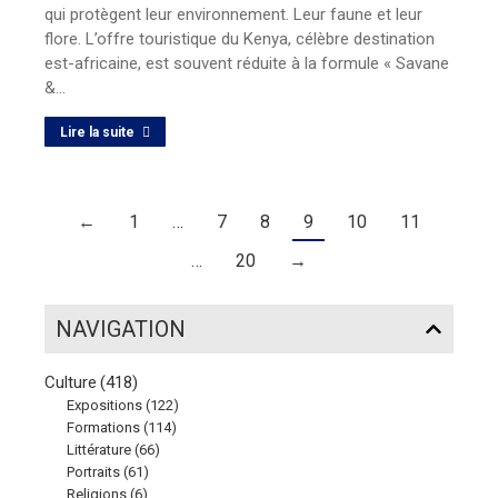
qui protègent leur environnement. Leur faune et leur
flore. L’offre touristique du Kenya, célèbre destination
est-africaine, est souvent réduite à la formule « Savane
&…
Lire la suite
←
1
…
7
8
9
10
11
…
20
→
NAVIGATION
Culture
(418)
Expositions
(122)
Formations
(114)
Littérature
(66)
Portraits
(61)
Religions
(6)