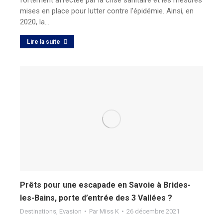
fortement affectée par la crise sanitaire et les mesures
mises en place pour lutter contre l’épidémie. Ainsi, en
2020, la…
Lire la suite
Prêts pour une escapade en Savoie à Brides-
les-Bains, porte d’entrée des 3 Vallées ?
Destinations
,
Evasion
Par
Miss K
26 décembre 2021