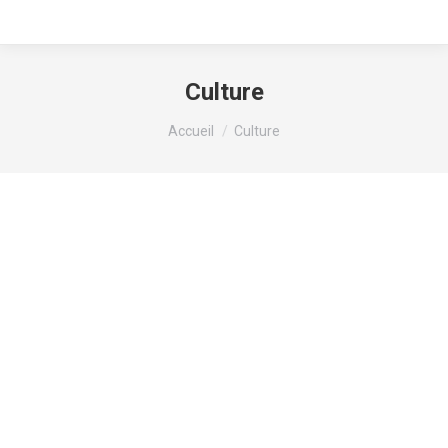
Culture
Vous êtes ici :
Accueil
Culture
Interview – Le GBR
Jérôme Bisognin
quitte la GAE et
rejoint l’académie
militaire de la
gendarmerie
nationale