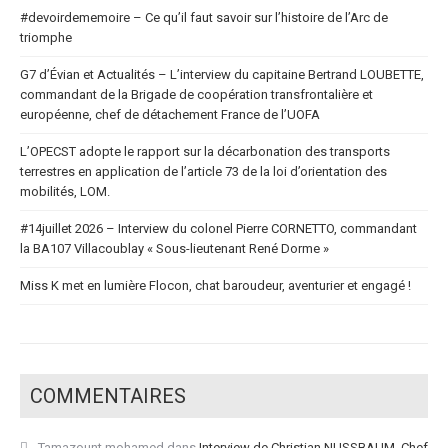
#devoirdememoire – Ce qu’il faut savoir sur l’histoire de l’Arc de
triomphe
G7 d’Évian et Actualités – L’interview du capitaine Bertrand LOUBETTE,
commandant de la Brigade de coopération transfrontalière et
européenne, chef de détachement France de l’UOFA
L’OPECST adopte le rapport sur la décarbonation des transports
terrestres en application de l’article 73 de la loi d’orientation des
mobilités, LOM.
#14juillet 2026 – Interview du colonel Pierre CORNETTO, commandant
la BA107 Villacoublay « Sous-lieutenant René Dorme »
Miss K met en lumière Flocon, chat baroudeur, aventurier et engagé !
COMMENTAIRES
Tamazount mohamed
dans
Interview de Christian NUSSBAUM, Chef