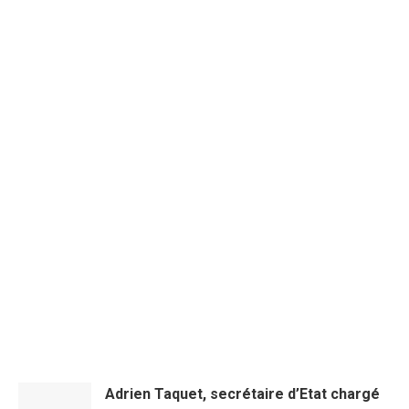
Liberté de vivre à l’abri de la peur aux
Four Freedoms Awards 2026
Accompagnement et soins palliatifs
– Actualité du Sénat, lundi 11 mai
2026
Adrien Taquet, secrétaire d’Etat chargé