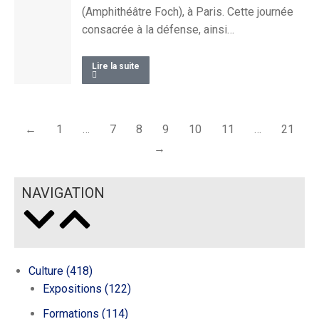
(Amphithéâtre Foch), à Paris. Cette journée
consacrée à la défense, ainsi…
Lire la suite
←
1
…
7
8
9
10
11
…
21
→
NAVIGATION
Culture
(418)
Expositions
(122)
Formations
(114)