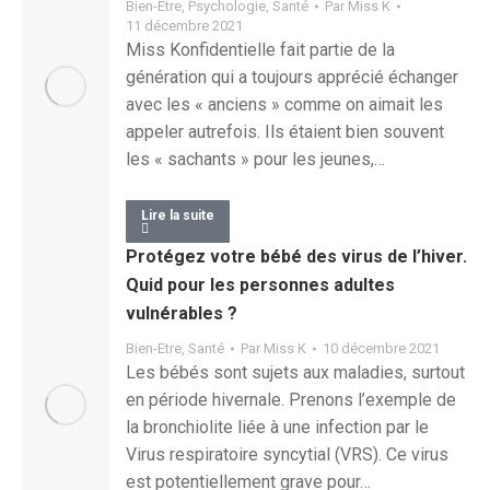
Bien-Etre
,
Psychologie
,
Santé
Par
Miss K
11 décembre 2021
Miss Konfidentielle fait partie de la
génération qui a toujours apprécié échanger
avec les « anciens » comme on aimait les
appeler autrefois. Ils étaient bien souvent
les « sachants » pour les jeunes,…
Lire la suite
Protégez votre bébé des virus de l’hiver.
Quid pour les personnes adultes
vulnérables ?
Bien-Etre
,
Santé
Par
Miss K
10 décembre 2021
Les bébés sont sujets aux maladies, surtout
en période hivernale. Prenons l’exemple de
la bronchiolite liée à une infection par le
Virus respiratoire syncytial (VRS). Ce virus
est potentiellement grave pour…