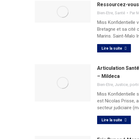
Ressourcez-vous 
Bien-Etre
,
Santé
Par
M
Miss Konfidentielle 
Bretagne et sa cité
Marins. Saint-Malo 
Lire la suite
Articulation Sant
– Mildeca
Bien-Etre
,
Justice
,
portr
Miss Konfidentielle 
est Nicolas Prisse, a
secteur judiciaire (m
Lire la suite