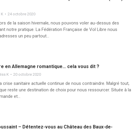
 K
24 octobre 2020
ors de la saison hivernale, nous pouvons voler au-dessus des
nt notre pratique. La Fédération Française de Vol Libre nous
adresses un peu partout…
re en Allemagne romantique… cela vous dit ?
iss K
20 octobre 2020
 crise sanitaire actuelle continue de nous contraindre. Malgré tout,
ue reste une destination de choix pour nous ressourcer. Située à la
lemande et…
oussaint – Détentez-vous au Château des Baux-de-