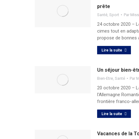
prête
Santé
,
Sport
Par
Miss
24 octobre 2020 – L
cimes tout en adapta
propose de bonnes 
Lire la suite
Un séjour bien-êt
Bien-Etre
,
Santé
Par
M
20 octobre 2020 – La
l’Allemagne Romantiq
frontière franco-al
Lire la suite
Vacances de la T