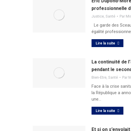
Eric Dupond-Morett
professionnelle d
Justice
,
Santé
Par
Mi
Le garde des Sceaux
égalité professionne
Lire la suite
La continuité de l
pendant le secon
Bien-Etre
,
Santé
Par
M
Face à la crise sanit
la République a anno
une…
Lire la suite
Et si on s’envolai