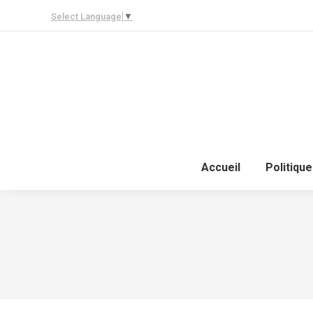
Select Language
▼
Accueil
Politique
Le restaurant
Mistral du Grand