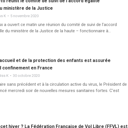
i réunit le comité de suivi de l’accord égalité
u ministère de la Justice
ss K
5 novembre 2020
 a ouvert ce matin une réunion du comité de suivi de l’accord
lle du ministère de la Justice de la haute – fonctionnaire à…
’accueil et de la protection des enfants est assurée
d confinement en France
iss K
30 octobre 2020
aire sans précédent et à la circulation active du virus, le Président de
ncé mercredi soir de nouvelles mesures sanitaires fortes. C’est
t cet hiver ? La Fédération Française de Vol Libre (FFVL) est