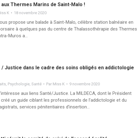
aux Thermes Marins de Saint-Malo !
iss K
18 novembre 2020
vous propose une balade à Saint-Malo, célèbre station balnéaire en
 corsaire à quelques pas du centre de Thalassothérapie des Thermes
Intra-Muros a…
é / Justice dans le cadre des soins obligés en addictologie
aits
,
Psychologie
,
Santé
Par
Miss K
9 novembre 2020
s’intéresse aux liens Santé/Justice. La MILDECA, dont le Président
 créé un guide ciblant les professionnels de l’addictologie et du
agistrats, services pénitentiaires d’insertion…