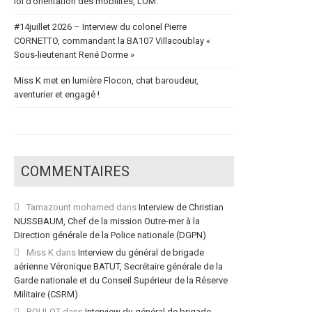
loi d’orientation des mobilités, LOM.
#14juillet 2026 – Interview du colonel Pierre
CORNETTO, commandant la BA107 Villacoublay «
Sous-lieutenant René Dorme »
Miss K met en lumière Flocon, chat baroudeur,
aventurier et engagé !
COMMENTAIRES
Tamazount mohamed
dans
Interview de Christian
NUSSBAUM, Chef de la mission Outre-mer à la
Direction générale de la Police nationale (DGPN)
Miss K
dans
Interview du général de brigade
aérienne Véronique BATUT, Secrétaire générale de la
Garde nationale et du Conseil Supérieur de la Réserve
Militaire (CSRM)
ROULOT
dans
Interview du général de brigade