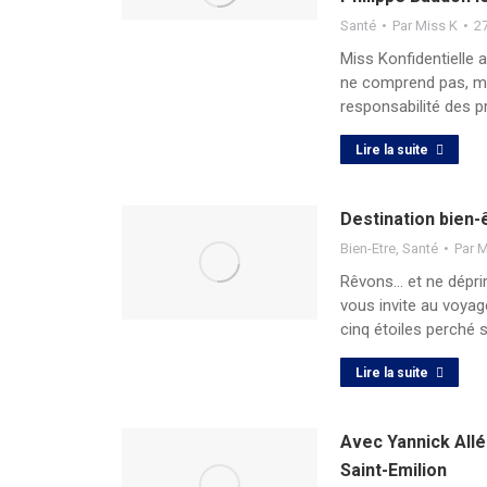
Santé
Par
Miss K
2
Miss Konfidentielle 
ne comprend pas, mê
responsabilité des 
Lire la suite
Destination bien-ê
Bien-Etre
,
Santé
Par
M
Rêvons… et ne déprim
vous invite au voyag
cinq étoiles perché s
Lire la suite
Avec Yannick Allén
Saint-Emilion