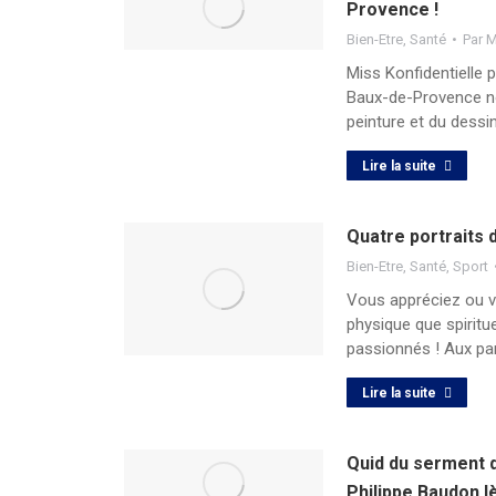
Provence !
Bien-Etre
,
Santé
Par
M
Miss Konfidentielle
Baux-de-Provence no
peinture et du dessi
Lire la suite
Quatre portraits
Bien-Etre
,
Santé
,
Sport
Vous appréciez ou v
physique que spiritu
passionnés ! Aux pa
Lire la suite
Quid du serment d
Philippe Baudon l