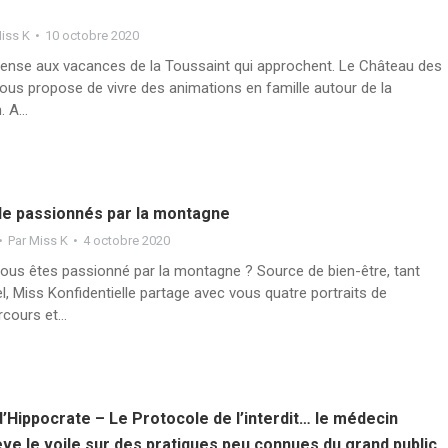
iss K
10 octobre 2020
 pense aux vacances de la Toussaint qui approchent. Le Château des
us propose de vivre des animations en famille autour de la
n. A…
 de passionnés par la montagne
Par
Miss K
4 octobre 2020
ous êtes passionné par la montagne ? Source de bien-être, tant
el, Miss Konfidentielle partage avec vous quatre portraits de
rcours et…
’Hippocrate – Le Protocole de l’interdit… le médecin
ève le voile sur des pratiques peu connues du grand public