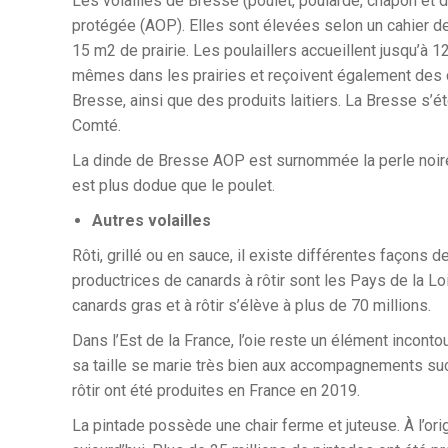
Les volailles de Bresse (poulet, poularde, chapon et d
protégée (AOP). Elles sont élevées selon un cahier d
15 m2 de prairie. Les poulaillers accueillent jusqu’à 
mêmes dans les prairies et reçoivent également des 
Bresse, ainsi que des produits laitiers. La Bresse s
Comté.
La dinde de Bresse AOP est surnommée la perle noire, 
est plus dodue que le poulet.
Autres volailles
Rôti, grillé ou en sauce, il existe différentes façons 
productrices de canards à rôtir sont les Pays de la Loi
canards gras et à rôtir s’élève à plus de 70 millions.
Dans l’Est de la France, l’oie reste un élément incontou
sa taille se marie très bien aux accompagnements suc
rôtir ont été produites en France en 2019.
La pintade possède une chair ferme et juteuse. À l’origi