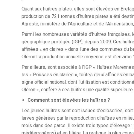
Quant aux huîtres plates, elles sont élevées en Breta
production de 721 tonnes d’huîtres plates a été dest
Agreste, ministère de l’Agriculture et de l’Alimentatio
Parmi les nombreuses variétés d’huîtres françaises, l
géographique protégée (IGP), depuis 2009. Ces huîtres
affinées « en claires » dans l’une des communes du b
Oléron.La production annuelle moyenne est d’environ 
Par ailleurs, sont associés à l’IGP « Huîtres Marennes
les « Pousses en claires », toutes deux affinées en b
signe officiel national, dont l’utilisation est conditi
Oléron », confère à ces huîtres une qualité supérieure.
Comment sont élevées les huîtres ?
Les jeunes huîtres sont soit issues d’écloseries, soit
larves générées par la reproduction d’huîtres en milie
mois dans des parcs. Il existe trois types d’élevage 
méditerranéens) et en filière. La pratique la plus cou