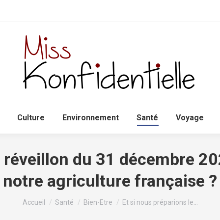
Accueil
Politique
Culture
Environnem
Culture
Environnement
Santé
Voyage
e réveillon du 31 décembre 2
notre agriculture française ?
Vous êtes ici :
Accueil
Santé
Bien-Etre
Et si nous préparions le…