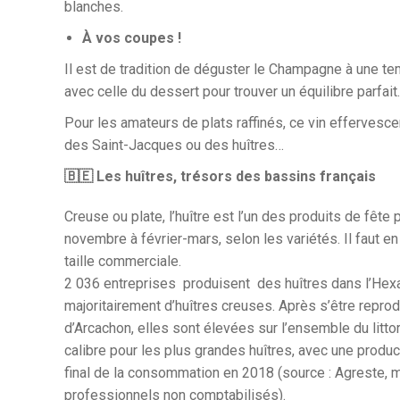
blanches.
À vos coupes !
Il est de tradition de déguster le Champagne à une t
avec celle du dessert pour trouver un équilibre parfait.
Pour les amateurs de plats raffinés, ce vin efferves
des Saint-Jacques ou des huîtres…
🇧🇪 Les huîtres, trésors des bassins français
Creuse ou plate, l’huître est l’un des produits de fête
novembre à février-mars, selon les variétés. Il faut 
taille commerciale.
2 036 entreprises produisent des huîtres dans l’Hexag
majoritairement d’huîtres creuses. Après s’être repro
d’Arcachon, elles sont élevées sur l’ensemble du littoral
calibre pour les plus grandes huîtres, avec une prod
final de la consommation en 2018 (source : Agreste, min
professionnels non comptabilisés).