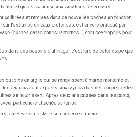
 du littoral qui est soumise aux variations de la marée.
nt calibrées et remises dans de nouvelles poches en fonction
sol sur l’estran ou en eaux profondes, est encore pratiqué par
levage (poches canadiennes, lanternes…) sont développés pour
cées dans des bassins d’affinage : c’est lors de cette étape que
ves.
des bassins en argile qui se remplissent à marée montante et
s, les bassins sont exposés aux rayons du soleil qui permettent
uîtres se nourrissent. Après deux ans passés dans les parcs,
aveur particulière attachée au terroir.
finées ou élevées en claire se conservent mieux.