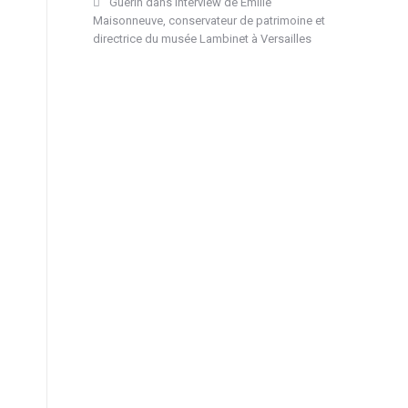
Guérin
dans
Interview de Emilie
Maisonneuve, conservateur de patrimoine et
directrice du musée Lambinet à Versailles