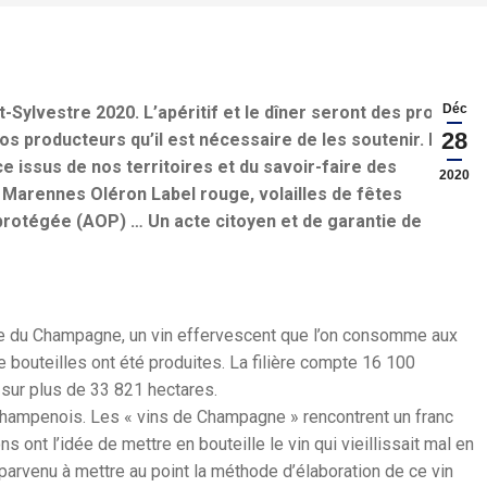
Déc
t-Sylvestre 2020. L’apéritif et le dîner seront des produits
28
 nos producteurs qu’il est nécessaire de les soutenir. Nous
ce issus de nos territoires et du savoir-faire des
2020
s Marennes Oléron Label rouge, volailles de fêtes
protégée (AOP) … Un acte citoyen et de garantie de
rte du Champagne, un vin effervescent que l’on consomme aux
 bouteilles ont été produites. La filière compte 16 100
 sur plus de 33 821 hectares.
s champenois. Les « vins de Champagne » rencontrent un franc
s ont l’idée de mettre en bouteille le vin qui vieillissait mal en
 parvenu à mettre au point la méthode d’élaboration de ce vin