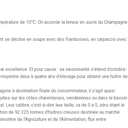
empérature de 10°C. On accorde la teneur en sucre du Champagne
cent se décline en soupe avec des framboises, en carpaccio avec
 par excellence. Et pour cause : sa saisonnalité s’étend d’octobre-
en moyenne deux à quatre ans d’élevage pour obtenir une huître de
one à destination finale du consommateur, il s’agit quasi
duites sur les côtes charentaises, vendéennes ou dans le bassin
. Leur calibre, c’est-à-dire leur taille, va de 0 à 5, zéro étant le
uction de 92 225 tonnes d’huîtres creuses destinée au marché
istère de l’Agriculture et de l’Alimentation, flux entre