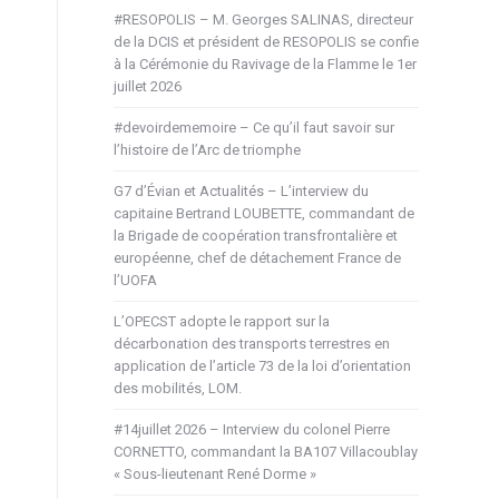
#RESOPOLIS – M. Georges SALINAS, directeur
de la DCIS et président de RESOPOLIS se confie
à la Cérémonie du Ravivage de la Flamme le 1er
juillet 2026
#devoirdememoire – Ce qu’il faut savoir sur
l’histoire de l’Arc de triomphe
G7 d’Évian et Actualités – L’interview du
capitaine Bertrand LOUBETTE, commandant de
la Brigade de coopération transfrontalière et
européenne, chef de détachement France de
l’UOFA
L’OPECST adopte le rapport sur la
décarbonation des transports terrestres en
application de l’article 73 de la loi d’orientation
des mobilités, LOM.
#14juillet 2026 – Interview du colonel Pierre
CORNETTO, commandant la BA107 Villacoublay
« Sous-lieutenant René Dorme »