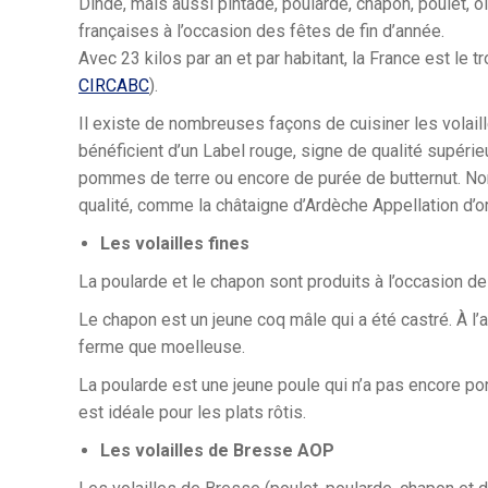
Dinde, mais aussi pintade, poularde, chapon, poulet, oi
françaises à l’occasion des fêtes de fin d’année.
Avec 23 kilos par an et par habitant, la France est le
CIRCABC
).
Il existe de nombreuses façons de cuisiner les volaill
bénéficient d’un Label rouge, signe de qualité supéri
pommes de terre ou encore de purée de butternut. Nom
qualité, comme la châtaigne d’Ardèche Appellation d’o
Les volailles fines
La poularde et le chapon sont produits à l’occasion de
Le chapon est un jeune coq mâle qui a été castré. À l’a
ferme que moelleuse.
La poularde est une jeune poule qui n’a pas encore po
est idéale pour les plats rôtis.
Les volailles de Bresse AOP