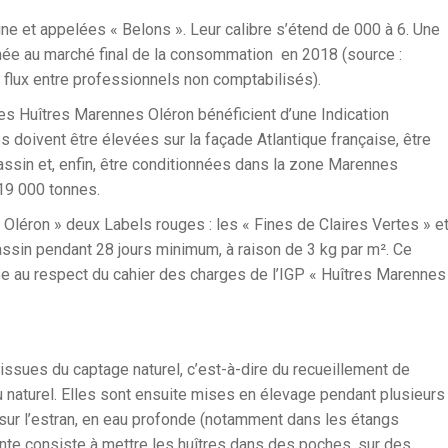
gne et appelées « Belons ». Leur calibre s’étend de 000 à 6. Une
inée au marché final de la consommation en 2018 (source :
n, flux entre professionnels non comptabilisés).
es Huîtres Marennes Oléron bénéficient d’une Indication
 doivent être élevées sur la façade Atlantique française, être
assin et, enfin, être conditionnées dans la zone Marennes
19 000 tonnes.
 Oléron » deux Labels rouges : les « Fines de Claires Vertes » e
assin pendant 28 jours minimum, à raison de 3 kg par m². Ce
onnée au respect du cahier des charges de l’IGP « Huîtres Marennes
 issues du captage naturel, c’est-à-dire du recueillement de
u naturel. Elles sont ensuite mises en élevage pendant plusieurs
: sur l’estran, en eau profonde (notamment dans les étangs
rante consiste à mettre les huîtres dans des poches, sur des