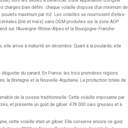
inde) sont les seules à bénéficier d’une Appellation d’origine
es charges bien défini : chaque volaille dispose d’un minimum de
12 poulets maximum par m2. Les volailles se nourrissent d’elles-
céréales (blé et maïs) sans OGM produites sur la zone AOP
’étend sur l’Auvergne-Rhône-Alpes et la Bourgogne-Franche-
elle arrive à maturité en décembre. Quant à la poularde, elle
de déguster du canard. En France, les trois premières régions
re, la Bretagne et la Nouvelle-Aquitaine. La production totale de
rnable de la cuisine traditionnelle. Cette volaille imposante par
rés, et présente un goût de gibier. 478 000 oies grasses et à
ne, cette volaille était un gibier. Elle conserve encore ce goût