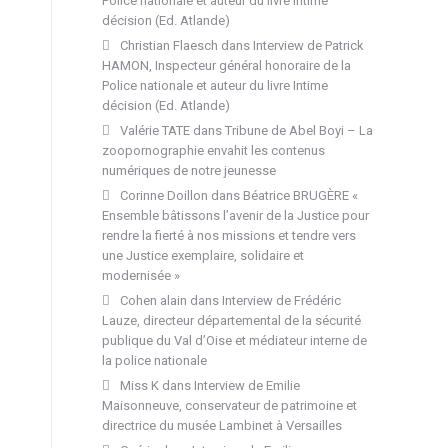
Police nationale et auteur du livre Intime
décision (Ed. Atlande)
Christian Flaesch
dans
Interview de Patrick
HAMON, Inspecteur général honoraire de la
Police nationale et auteur du livre Intime
décision (Ed. Atlande)
Valérie TATE
dans
Tribune de Abel Boyi – La
zoopornographie envahit les contenus
numériques de notre jeunesse
Corinne Doillon
dans
Béatrice BRUGÈRE «
Ensemble bâtissons l’avenir de la Justice pour
rendre la fierté à nos missions et tendre vers
une Justice exemplaire, solidaire et
modernisée »
Cohen alain
dans
Interview de Frédéric
Lauze, directeur départemental de la sécurité
publique du Val d’Oise et médiateur interne de
la police nationale
Miss K
dans
Interview de Emilie
Maisonneuve, conservateur de patrimoine et
directrice du musée Lambinet à Versailles