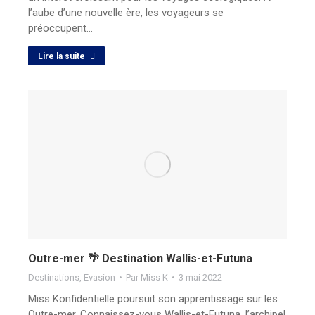
l’aube d’une nouvelle ère, les voyageurs se
préoccupent…
Lire la suite
Outre-mer 🌴 Destination Wallis-et-Futuna
Destinations
,
Evasion
Par
Miss K
3 mai 2022
Miss Konfidentielle poursuit son apprentissage sur les
Outre-mer. Connaissez-vous Wallis-et-Futuna, l’archipel