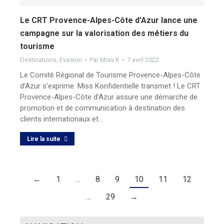
Le CRT Provence-Alpes-Côte d’Azur lance une
campagne sur la valorisation des métiers du
tourisme
Destinations
,
Evasion
Par
Miss K
7 avril 2022
Le Comité Régional de Tourisme Provence-Alpes-Côte
d’Azur s’exprime. Miss Konfidentielle transmet ! Le CRT
Provence-Alpes-Côte d’Azur assure une démarche de
promotion et de communication à destination des
clients internationaux et…
Lire la suite
←
1
…
8
9
10
11
12
…
29
→