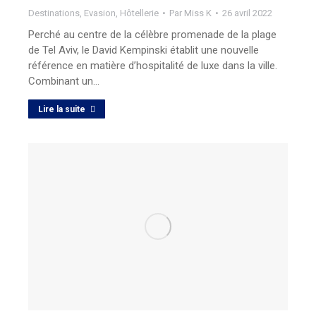
Destinations
,
Evasion
,
Hôtellerie
Par
Miss K
26 avril 2022
Perché au centre de la célèbre promenade de la plage
de Tel Aviv, le David Kempinski établit une nouvelle
référence en matière d’hospitalité de luxe dans la ville.
Combinant un…
Lire la suite