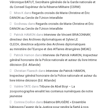
Véronique BATUT, Secrétaire générale de la Garde nationale et
du Conseil Supérieur de la Réserve Militaire (CSRM)
Miss K
dans
Regards croisés de Marie-Christine et Éric
DANON au Cercle de l’Union Interalliée
Godiveau
dans
Regards croisés de Marie-Christine et Éric
DANON au Cercle de l’Union Interalliée
Patrick HAMON
dans
Interview de Vincent BRACONNAY,
directeur des Archives diplomatiques et Sylvie LE
CLECH, directrice adjointe des Archives diplomatiques
au ministère de l’Europe et des Affaires étrangères (MEAE)
Patrick Hamon
dans
Interview de Patrick HAMON, Inspecteur
général honoraire de la Police nationale et auteur du livre Intime
décision (Ed. Atlande)
Christian Flaesch
dans
Interview de Patrick HAMON,
Inspecteur général honoraire de la Police nationale et auteur du
livre Intime décision (Ed. Atlande)
Valérie TATE
dans
Tribune de Abel Boyi – La
zoopornographie envahit les contenus numériques de notre
jeunesse
Corinne Doillon
dans
Béatrice BRUGÈRE « Ensemble
bâtissons l’avenir de la Justice pour rendre la fierté à nos