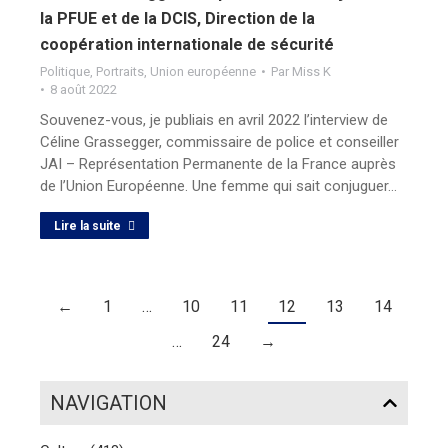
la PFUE et de la DCIS, Direction de la
coopération internationale de sécurité
Politique
,
Portraits
,
Union européenne
Par
Miss K
8 août 2022
Souvenez-vous, je publiais en avril 2022 l’interview de
Céline Grassegger, commissaire de police et conseiller
JAI – Représentation Permanente de la France auprès
de l’Union Européenne. Une femme qui sait conjuguer…
Lire la suite
←
1
…
10
11
12
13
14
…
24
→
NAVIGATION