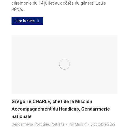
cérémonie du 14 juillet aux côtés du général Louis
PÉNA,…
Lire la suite
Grégoire CHARLE, chef de la Mission
Accompagnement du Handicap, Gendarmerie
nationale
Gendarmerie
,
Politique
,
Portraits
Par
Miss K
6 octobre 2022