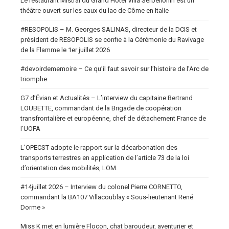
Le restaurant Mistral du Grand Hotel Villa Serbellonin est un
théâtre ouvert sur les eaux du lac de Côme en Italie
#RESOPOLIS – M. Georges SALINAS, directeur de la DCIS et
président de RESOPOLIS se confie à la Cérémonie du Ravivage
de la Flamme le 1er juillet 2026
#devoirdememoire – Ce qu’il faut savoir sur l’histoire de l’Arc de
triomphe
G7 d’Évian et Actualités – L’interview du capitaine Bertrand
LOUBETTE, commandant de la Brigade de coopération
transfrontalière et européenne, chef de détachement France de
l’UOFA
L’OPECST adopte le rapport sur la décarbonation des
transports terrestres en application de l’article 73 de la loi
d’orientation des mobilités, LOM.
#14juillet 2026 – Interview du colonel Pierre CORNETTO,
commandant la BA107 Villacoublay « Sous-lieutenant René
Dorme »
Miss K met en lumière Flocon, chat baroudeur, aventurier et