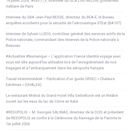
14 juillet 2026, 5H30 🇫🇷 Interview du GCA Loïc MIZON, gouverneur
militaire de Paris
Interview du GBA Jean-Paul BESSE, directeur du BEA-É, le Bureau
enquêtes accidents pour la sécurité de l’aéronautique d’État (BA107)
Interview de Sylvain LLEDO, contrôleur général des services actifs de la
Police nationale, commandant des réserves de la Police nationale à
Beauvau
#Actualités #Numerique – L’application France Identité voyage avec
vous est dès aujourd’hui utilisable lors de l’enregistrement de nos
bagages et à l’embarquement dans les aéroports français
Travail interministériel – Publication d’un guide ORSEC « Chaleurs
Extrêmes » (CHALEX)
Le restaurant Mistral du Grand Hotel Villa Serbellonin est un théâtre
ouvert sur les eaux du lac de Côme en Italie
#RESOPOLIS – M. Georges SALINAS, directeur de la DCIS et président
de RESOPOLIS se confie à la Cérémonie du Ravivage de la Flamme le
1er juillet 2026