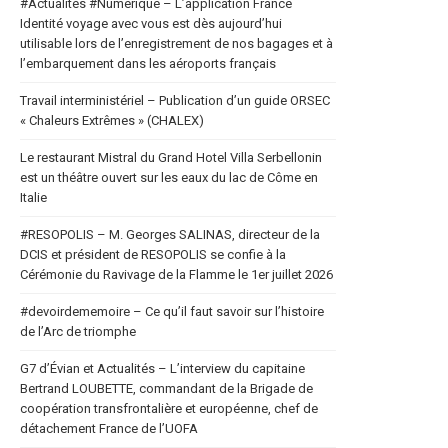
#Actualités #Numerique – L’application France
Identité voyage avec vous est dès aujourd’hui
utilisable lors de l’enregistrement de nos bagages et à
l’embarquement dans les aéroports français
Travail interministériel – Publication d’un guide ORSEC
« Chaleurs Extrêmes » (CHALEX)
Le restaurant Mistral du Grand Hotel Villa Serbellonin
est un théâtre ouvert sur les eaux du lac de Côme en
Italie
#RESOPOLIS – M. Georges SALINAS, directeur de la
DCIS et président de RESOPOLIS se confie à la
Cérémonie du Ravivage de la Flamme le 1er juillet 2026
#devoirdememoire – Ce qu’il faut savoir sur l’histoire
de l’Arc de triomphe
G7 d’Évian et Actualités – L’interview du capitaine
Bertrand LOUBETTE, commandant de la Brigade de
coopération transfrontalière et européenne, chef de
détachement France de l’UOFA