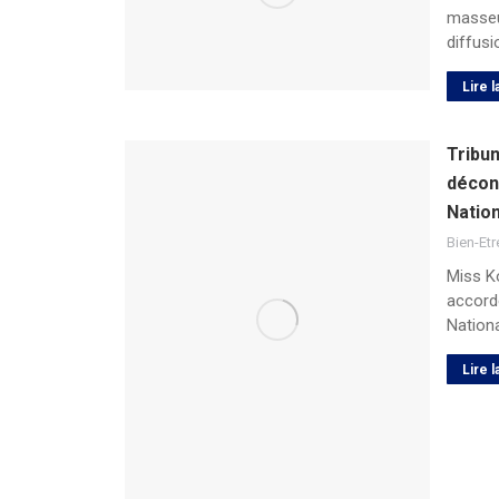
masseu
diffusi
Lire l
Tribu
décon
Natio
Bien-Etr
Miss Ko
accord
Nation
Lire l