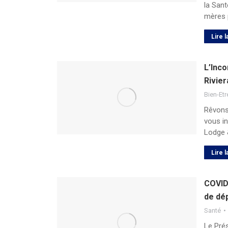
la San
mères 
Lire l
L’Inco
Rivier
Bien-Etr
Rêvons 
vous in
Lodge 
Lire l
COVID-
de dé
Santé
Le Pré