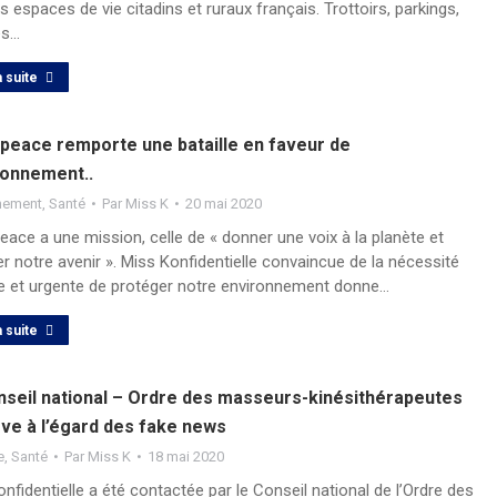
s espaces de vie citadins et ruraux français. Trottoirs, parkings,
es…
a suite
peace remporte une bataille en faveur de
ronnement..
nement
,
Santé
Par
Miss K
20 mai 2020
ace a une mission, celle de « donner une voix à la planète et
r notre avenir ». Miss Konfidentielle convaincue de la nécessité
e et urgente de protéger notre environnement donne…
a suite
nseil national – Ordre des masseurs-kinésithérapeutes
rve à l’égard des fake news
e
,
Santé
Par
Miss K
18 mai 2020
nfidentielle a été contactée par le Conseil national de l’Ordre des