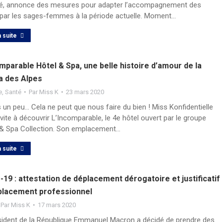
té, annonce des mesures pour adapter l’accompagnement des
par les sages-femmes à la période actuelle. Moment…
a suite
mparable Hôtel & Spa, une belle histoire d’amour de la
a des Alpes
e
,
Santé
Par
Miss K
23 mars 2020
un peu… Cela ne peut que nous faire du bien ! Miss Konfidentielle
vite à découvrir L’Incomparable, le 4e hôtel ouvert par le groupe
& Spa Collection. Son emplacement…
a suite
19 : attestation de déplacement dérogatoire et justificatif
placement professionnel
Par
Miss K
17 mars 2020
sident de la République Emmanuel Macron a décidé de prendre des