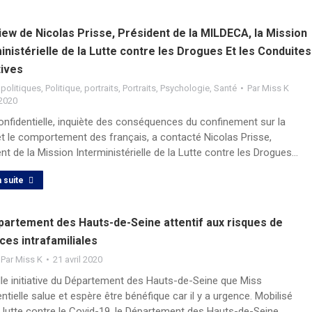
iew de Nicolas Prisse, Président de la MILDECA, la Mission
inistérielle de la Lutte contre les Drogues Et les Conduites
tives
 politiques
,
Politique
,
portraits
,
Portraits
,
Psychologie
,
Santé
Par
Miss K
 2020
onfidentielle, inquiète des conséquences du confinement sur la
et le comportement des français, a contacté Nicolas Prisse,
nt de la Mission Interministérielle de la Lutte contre les Drogues…
a suite
partement des Hauts-de-Seine attentif aux risques de
ces intrafamiliales
Par
Miss K
21 avril 2020
lle initiative du Département des Hauts-de-Seine que Miss
ntielle salue et espère être bénéfique car il y a urgence. Mobilisé
a lutte contre le Covid-19, le Département des Hauts-de-Seine…