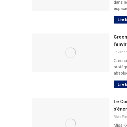
dans le
espac
Lire l
Green
l’envi
Environ
Greenpe
protége
absolu
Lire l
Le Co
s’éne
Bien-Etr
Miss Ko