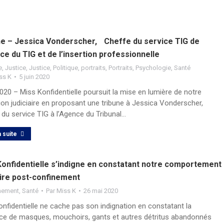
ne – Jessica Vonderscher, Cheffe du service TIG de
ce du TIG et de l’insertion professionnelle
e
,
Justice
,
Justice
,
Politique
,
portraits
,
Portraits
,
Psychologie
,
Santé
ss K
5 juin 2020
2020 – Miss Konfidentielle poursuit la mise en lumière de notre
tion judiciaire en proposant une tribune à Jessica Vonderscher,
du service TIG à l’Agence du Tribunal…
a suite
Konfidentielle s’indigne en constatant notre comportement
aire post-confinement
nement
,
Santé
Par
Miss K
26 mai 2020
nfidentielle ne cache pas son indignation en constatant la
ce de masques, mouchoirs, gants et autres détritus abandonnés