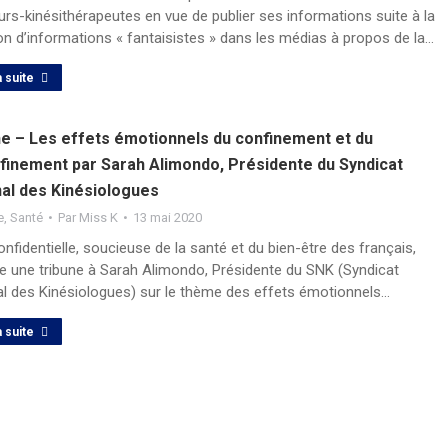
rs-kinésithérapeutes en vue de publier ses informations suite à la
on d’informations « fantaisistes » dans les médias à propos de la…
a suite
ne – Les effets émotionnels du confinement et du
finement par Sarah Alimondo, Présidente du Syndicat
nal des Kinésiologues
e
,
Santé
Par
Miss K
13 mai 2020
nfidentielle, soucieuse de la santé et du bien-être des français,
e une tribune à Sarah Alimondo, Présidente du SNK (Syndicat
al des Kinésiologues) sur le thème des effets émotionnels…
a suite