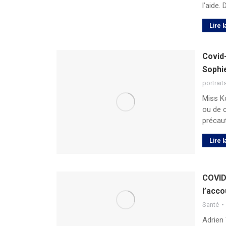
l’aide.
Lire l
Covid-
Sophi
portrait
Miss K
ou de 
précaut
Lire l
COVID
l’acc
Santé
Adrien 