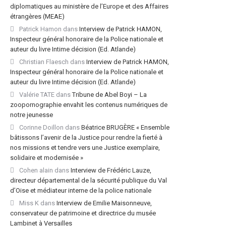
diplomatiques au ministère de l’Europe et des Affaires
étrangères (MEAE)
Patrick Hamon
dans
Interview de Patrick HAMON,
Inspecteur général honoraire de la Police nationale et
auteur du livre Intime décision (Ed. Atlande)
Christian Flaesch
dans
Interview de Patrick HAMON,
Inspecteur général honoraire de la Police nationale et
auteur du livre Intime décision (Ed. Atlande)
Valérie TATE
dans
Tribune de Abel Boyi – La
zoopornographie envahit les contenus numériques de
notre jeunesse
Corinne Doillon
dans
Béatrice BRUGÈRE « Ensemble
bâtissons l’avenir de la Justice pour rendre la fierté à
nos missions et tendre vers une Justice exemplaire,
solidaire et modernisée »
Cohen alain
dans
Interview de Frédéric Lauze,
directeur départemental de la sécurité publique du Val
d’Oise et médiateur interne de la police nationale
Miss K
dans
Interview de Emilie Maisonneuve,
conservateur de patrimoine et directrice du musée
Lambinet à Versailles