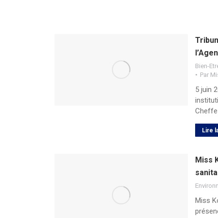
Tribu
l’Agen
Bien-Etr
Par
Mi
5 juin 
institu
Cheffe 
Lire l
Miss 
sanit
Environ
Miss Ko
présen