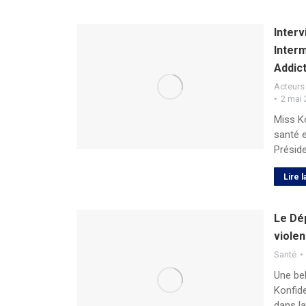
Interv
Interm
Addic
Acteurs
2 mai
Miss K
santé 
Préside
Lire l
Le Dé
violen
Santé
Une be
Konfide
dans l