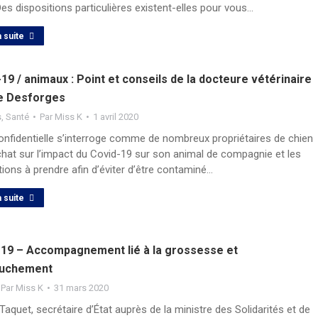
 Des dispositions particulières existent-elles pour vous…
a suite
19 / animaux : Point et conseils de la docteure vétérinaire
e Desforges
s
,
Santé
Par
Miss K
1 avril 2020
onfidentielle s’interroge comme de nombreux propriétaires de chien
chat sur l’impact du Covid-19 sur son animal de compagnie et les
ions à prendre afin d’éviter d’être contaminé…
a suite
19 – Accompagnement lié à la grossesse et
ouchement
Par
Miss K
31 mars 2020
Taquet, secrétaire d’État auprès de la ministre des Solidarités et de