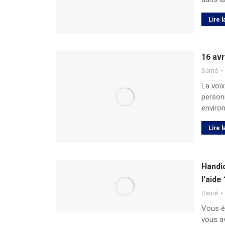
Lire l
16 avr
Santé
La voix
personn
enviro
Lire l
Handic
l’aide 
Santé
Vous êt
vous a