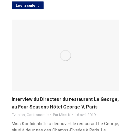
Lire la suite
Interview du Directeur du restaurant Le George,
au Four Seasons Hôtel George V, Paris
Evasion
,
Gastronomie
Par
Miss K
16 avril 2019
Miss Konfidentielle a découvert le restaurant Le George,
situé à deux pas des Champs-Elysées à Paris. Le