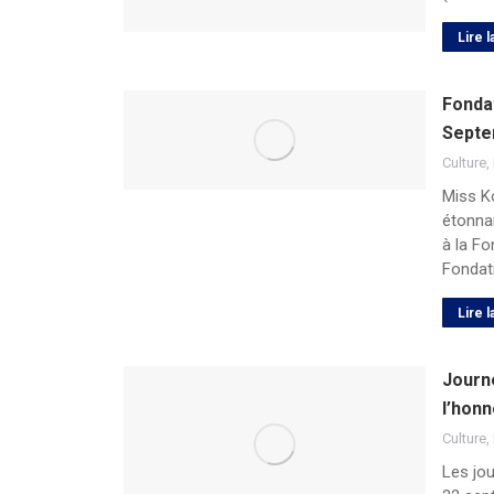
Lire l
Fonda
Septe
Culture
,
Miss K
étonna
à la Fo
Fondat
Lire l
Journ
l’hon
Culture
,
Les jo