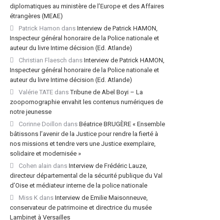
diplomatiques au ministère de l’Europe et des Affaires
étrangères (MEAE)
Patrick Hamon
dans
Interview de Patrick HAMON,
Inspecteur général honoraire de la Police nationale et
auteur du livre Intime décision (Ed. Atlande)
Christian Flaesch
dans
Interview de Patrick HAMON,
Inspecteur général honoraire de la Police nationale et
auteur du livre Intime décision (Ed. Atlande)
Valérie TATE
dans
Tribune de Abel Boyi – La
zoopornographie envahit les contenus numériques de
notre jeunesse
Corinne Doillon
dans
Béatrice BRUGÈRE « Ensemble
bâtissons l’avenir de la Justice pour rendre la fierté à
nos missions et tendre vers une Justice exemplaire,
solidaire et modernisée »
Cohen alain
dans
Interview de Frédéric Lauze,
directeur départemental de la sécurité publique du Val
d’Oise et médiateur interne de la police nationale
Miss K
dans
Interview de Emilie Maisonneuve,
conservateur de patrimoine et directrice du musée
Lambinet à Versailles