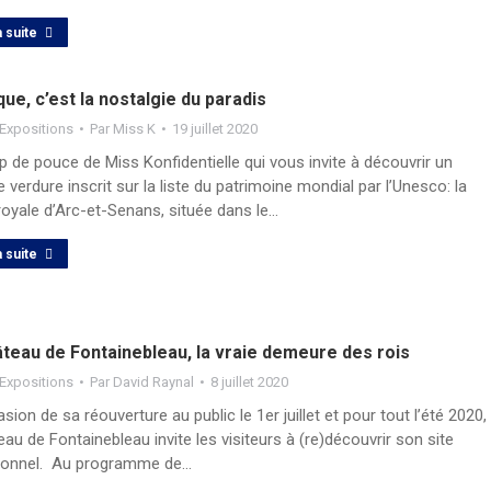
a suite
que, c’est la nostalgie du paradis
Expositions
Par
Miss K
19 juillet 2020
 de pouce de Miss Konfidentielle qui vous invite à découvrir un
e verdure inscrit sur la liste du patrimoine mondial par l’Unesco: la
royale d’Arc-et-Senans, située dans le…
a suite
âteau de Fontainebleau, la vraie demeure des rois
Expositions
Par
David Raynal
8 juillet 2020
asion de sa réouverture au public le 1er juillet et pour tout l’été 2020,
eau de Fontainebleau invite les visiteurs à (re)découvrir son site
ionnel. Au programme de…