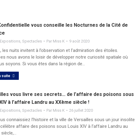
onfidentielle vous conseille les Nocturnes de la Cité de
ace
Expositions
,
Spectacles
Par
Miss K
9 août 2020
, les nuits invitent à l’observation et l’admiration des étoiles.
s nous avons le loisir de développer notre curiosité spatiale où
us soyons. Si vous êtes dans la région de…
a suite
lles vous livre ses secrets… de l’affaire des poisons sous
XIV à l’affaire Landru au XXème siècle !
Expositions
,
Spectacles
Par
Miss K
26 juillet 2020
ous connaissiez l’histoire et la ville de Versailles sous un jour insolite
 célèbre affaire des poisons sous Louis XIV à l’affaire Landru au
siècle,…