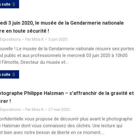
a suite
di 3 juin 2020, le musée de la Gendarmerie nationale
e en toute sécurité !
Expositions
Par
Miss K
3 juin 2020
nouvelle ! Le musée de la Gendarmerie nationale réouvre ses portes
d public et aux professionnels le mercredi 03 juin 2020 à 10h00.
d Filmotte, Directeur du musée et…
a suite
tographe Philippe Halsman – s’affranchir de la gravité et
érer !
Expositions
Par
Miss K
27 mai 2020
onfidentielle vous propose de découvrir plus avant le photographe
pe Halsman dont vous connaissez des clichés. Une lecture qui
nt bien avec notre besoin de liberté en ce moment.…