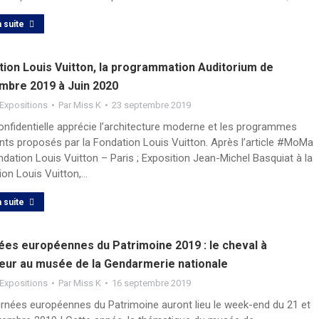
a suite
tion Louis Vuitton, la programmation Auditorium de
mbre 2019 à Juin 2020
Expositions
Par
Miss K
23 septembre 2019
onfidentielle apprécie l’architecture moderne et les programmes
nts proposés par la Fondation Louis Vuitton. Après l’article #MoMa
ndation Louis Vuitton – Paris ; Exposition Jean-Michel Basquiat à la
ion Louis Vuitton,…
a suite
ées européennes du Patrimoine 2019 : le cheval à
neur au musée de la Gendarmerie nationale
Expositions
Par
Miss K
16 septembre 2019
urnées européennes du Patrimoine auront lieu le week-end du 21 et