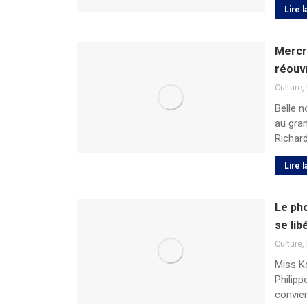
Lire l
Mercre
réouvr
Culture
,
Belle 
au gran
Richar
Lire l
Le pho
se lib
Culture
,
Miss K
Philip
convie