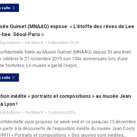
a suite
sée Guimet (MNAAG) expose » L’étoffe des rêves de Lee
-hee. Séoul-Paris «
Expositions
Par
Miss K
9 décembre 2019
onfidentielle fidèle au Musée Guimet (MNAAG) depuis 30 ans était
e célébrer le 21 novembre 2019 son 130e anniversaire lors d’une
de festivités. Le musée a gardé l’esprit…
a suite
tion inédite « portraits et compositions » au musée Jean
à Lyon !
Expositions
Par
Miss K
5 octobre 2019
onfidentielle vous propose ce week-end et ce jusqu’au 15 décembre
 partir à la découverte de l’exposition inédite du musée Jean Couty
1991) « Portraits et compositions ». Des œuvres sont inédites,…