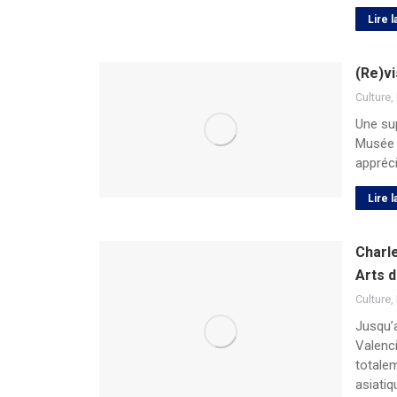
Lire l
(Re)vi
Culture
,
Une sup
Musée d
appréci
Lire l
Charl
Arts 
Culture
,
Jusqu’
Valenci
totalem
asiati