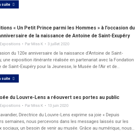
a suite
tions « Un Petit Prince parmi les Hommes » à l’occasion du
anniversaire de la naissance de Antoine de Saint-Exupéry
Expositions
Par
Miss K
3 juillet 2020
asion du 120e anniversaire de la naissance d’Antoine de Saint-
, une exposition itinérante réalisée en partenariat avec la Fondation
 de Saint-Exupéry pour la Jeunesse, le Musée de l’Air et de…
a suite
sée du Louvre-Lens a réouvert ses portes au public
Expositions
Par
Miss K
13 juin 2020
avandier, Directrice du Louvre-Lens exprime sa joie « Depuis
urs semaines, nous percevons dans les messages laissés sur les
x sociaux, un besoin de venir au musée. Grâce au numérique, nous…