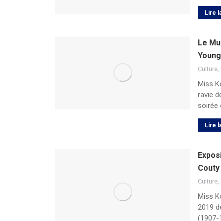
Lire l
Le Mu
Young
Culture
,
Miss K
ravie d
soirée 
Lire l
Exposi
Couty 
Culture
,
Miss K
2019 de
(1907-