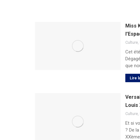
Miss K
l’Esp
Culture
,
Cet été
Dégagée
que no
Lire l
Versai
Louis 
Culture
,
Et si v
? De la
XXème 