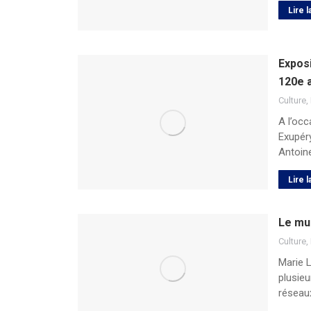
Lire l
Exposi
120e 
Culture
,
A l’occ
Exupéry
Antoine
Lire l
Le mu
Culture
,
Marie L
plusie
réseau