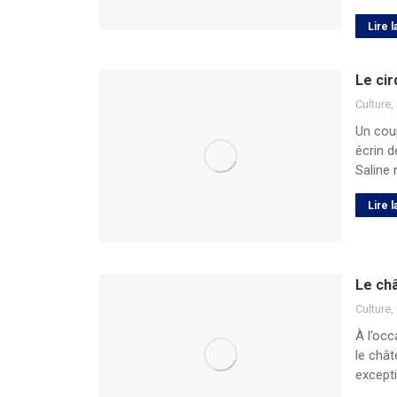
Lire l
Le cir
Culture
,
Un coup
écrin d
Saline 
Lire l
Le ch
Culture
,
À l’occ
le chât
except