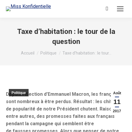
Recherche
:
Taxe d’habitation : le tour de la
question
Vous êtes ici :
Accueil
Politique
Taxe d’habitation : le tour…
Politique
Août
Depuis l’élection d’Emmanuel Macron, les français
11
sont nombreux à être perdus. Résultat : les chiffres
de popularité de notre Président chutent. Raisons :
2017
entre autres, des promesses faites aux français
pendant la campagne qui semblent être
de fausses promesses. Alors que penser de notre