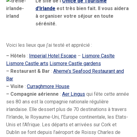
Le site de l’
Office de Tourisme
d’Irlande
est très bien fait. Il vous aidera
à organiser
votre séjour en toute
sérénité.
Voici les lieux que j’ai testé et apprécié :
– Hôtels
:
Imperial Hotel Escape
–
Lismore Caslte
Lismore Castle arts
Lismore Castle gardens
– Restaurant & Bar
:
Aherne’s Seafood Restaurant and
Bar
– Visite
:
Curraghmore House
– Compagnie aérienne
:
Aer Lingus
qui fête cette année
ses 80 ans est la compagnie nationale régulière
irlandaise. Elle dessert plus de 70 destinations à travers
l’Irlande, le Royaume-Uni, l’Europe continentale, les Etats-
Unis et l’Afrique. Les départs et arrivées sur Cork et
Dublin se font depuis l’aéroport de Roissy Charles de