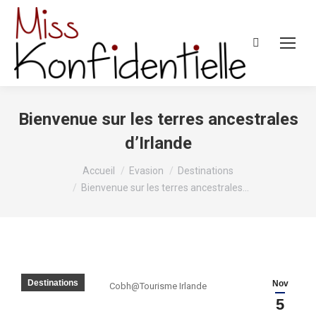
Recherche
:
Bienvenue sur les terres ancestrales
d’Irlande
Vous êtes ici :
Accueil
Evasion
Destinations
Bienvenue sur les terres ancestrales…
Destinations
Nov
Cobh@Tourisme Irlande
5