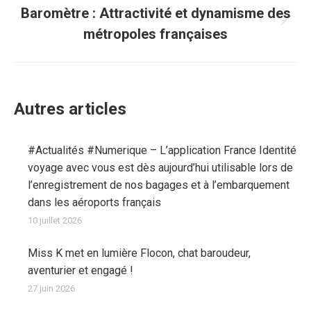
Baromètre : Attractivité et dynamisme des
Article
métropoles françaises
suivant
:
Autres articles
#Actualités #Numerique – L’application France Identité
voyage avec vous est dès aujourd’hui utilisable lors de
l’enregistrement de nos bagages et à l’embarquement
dans les aéroports français
10 juillet 2026
Miss K met en lumière Flocon, chat baroudeur,
aventurier et engagé !
27 juin 2026