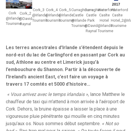
2017
Cork_3
Cork_4
Cork_5
Curraghmore
Curraghmore
Waterford
Waterford
Cork
Cork_2
@Irlande
@Irlande
@Irlande
Castle
Castle
Caslte
Caslte
@Irlande
@David
Tourisme
Tourisme
Tourisme
@Irlande
Park
Hotel
Hotel_2@Ir
Tourisme
Raynal
Tourisme
@David
@Irlande
Tourisme
Raynal
Tourisme
Les terres ancestrales d’Irlande s’étendent depuis le
nord-est du lac de Carlingford en passant par Cork au
sud, Athlone au centre et Limerick jusqu’à
l’embouchure du Shannon. Partir à la découverte de
l’Ireland’s ancient East, c’est faire un voyage à
travers 17 comtés et 5000 d’histoire…
«
Vous arrivez avec le temps irlandais »
, lance Matthew le
chauffeur de taxi qui m’attend à mon arrivée à l’aéroport de
Cork. Dehors, la bruine épaisse a laisser la place à une
vigoureuse pluie pénétrante qui mouille en cinq minutes
jusqu’aux os. Nous sommes début septembre.
« Not so
bad »
. Pas trop mal pour la saison.
« De toute façon il peut