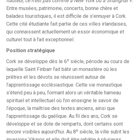
hauteur, ce n’est pas comme à New York ou à Shanghai ».
Entre musées, patrimoine, concerts, bonne chère et
balades touristiques, il est difficile de s’ennuyer à Cork.
Cette cité étudiante fait partie de ces villes irlandaises,
qui connaissent actuellement un essor économique et
culturel tout à fait exceptionnel.
Position stratégique
e
Cork se développe dès le 6
siècle, période au cours de
laquelle Saint Finbarr fait bâtir un monastère où les
prêtres et les dévots se réunissent autour de
l’apprentissage ecclésiastique. Cette vie monastique
s’étend peu à peu, formant alors un véritable hameau
spirituel et intellectuel où l’on enseigne le savoir de
l’époque, la maîtrise des textes anciens, ainsi que
l’apprentissage du gaélique. Au fil des ans, Cork se
développe et se dote de remparts, dont certains sont
e
encore visibles aujourd’hui. Au 8
siècle, la ville subit les
invasions Vikings et elle doit être rebâtie à plusieurs