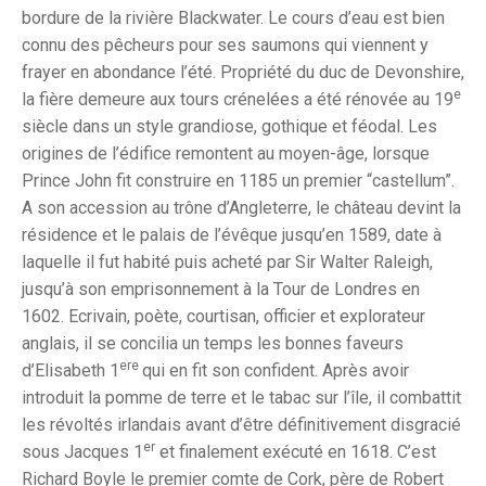
bordure de la rivière Blackwater. Le cours d’eau est bien
connu des pêcheurs pour ses saumons qui viennent y
frayer en abondance l’été. Propriété du duc de Devonshire,
e
la fière demeure aux tours crénelées a été rénovée au 19
siècle dans un style grandiose, gothique et féodal. Les
origines de l’édifice remontent au moyen-âge, lorsque
Prince John fit construire en 1185 un premier “castellum”.
A son accession au trône d’Angleterre, le château devint la
résidence et le palais de l’évêque jusqu’en 1589, date à
laquelle il fut habité puis acheté par Sir Walter Raleigh,
jusqu’à son emprisonnement à la Tour de Londres en
1602. Ecrivain, poète, courtisan, officier et explorateur
anglais, il se concilia un temps les bonnes faveurs
ere
d’Elisabeth 1
qui en fit son confident. Après avoir
introduit la pomme de terre et le tabac sur l’île, il combattit
les révoltés irlandais avant d’être définitivement disgracié
er
sous Jacques 1
et finalement exécuté en 1618. C’est
Richard Boyle le premier comte de Cork, père de Robert