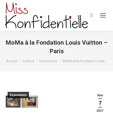
Recherche
:
MoMa à la Fondation Louis Vuitton –
Paris
Vous êtes ici :
Accueil
Culture
Expositions
MoMa à la Fondation Louis…
Expositions
Nov
7
2017