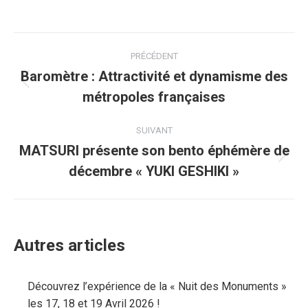
Navigation
PRÉCÉDENT
article
Baromètre : Attractivité et dynamisme des
Article
métropoles françaises
précédent
:
SUIVANT
MATSURI présente son bento éphémère de
Article
décembre « YUKI GESHIKI »
suivant
:
Autres articles
Découvrez l’expérience de la « Nuit des Monuments »
les 17, 18 et 19 Avril 2026 !