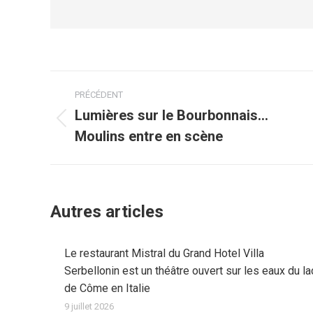
Navigation
PRÉCÉDENT
article
Lumières sur le Bourbonnais…
Article
Moulins entre en scène
précédent
:
Autres articles
Le restaurant Mistral du Grand Hotel Villa
Serbellonin est un théâtre ouvert sur les eaux du la
de Côme en Italie
9 juillet 2026