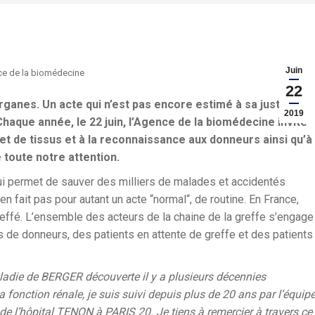
Juin
e de la biomédecine
22
organes. Un acte qui n’est pas encore estimé à sa juste
2019
Chaque année, le 22 juin, l’Agence de la biomédecine invite
s et de tissus et à la reconnaissance aux donneurs ainsi qu’à
e toute notre attention.
ui permet de sauver des milliers de malades et accidentés
en fait pas pour autant un acte “normal“, de routine. En France,
effé. L’ensemble des acteurs de la chaine de la greffe s’engage
s de donneurs, des patients en attente de greffe et des patients
aladie de BERGER découverte il y a plusieurs décennies
 fonction rénale, je suis suivi depuis plus de 20 ans par l’équip
 l’hôpital TENON à PARIS 20. Je tiens à remercier à travers ce