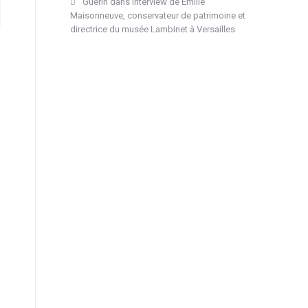
Guérin
dans
Interview de Emilie
Maisonneuve, conservateur de patrimoine et
directrice du musée Lambinet à Versailles