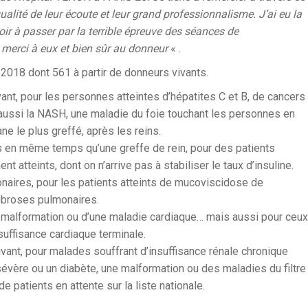
alité de leur écoute et leur grand professionnalisme. J’ai eu la
ir à passer par la terrible épreuve des séances de
e merci à eux et bien sûr au donneur
« .
 2018 dont 561 à partir de
donneurs vivants.
ant, pour les personnes atteintes d’hépatites C et B, de cancers
s aussi la NASH, une maladie du foie touchant les personnes en
e le plus greffé, après les reins.
es en même temps qu’une greffe de rein, pour des patients
 atteints, dont on n’arrive pas à stabiliser le taux d’insuline.
aires, pour les patients atteints de mucoviscidose de
ibroses pulmonaires.
e malformation ou d’une maladie cardiaque…
mais aussi pour ceux
suffisance cardiaque terminale.
ivant, pour malades souffrant d’insuffisance rénale chronique
 sévère ou un diabète, une malformation ou des maladies du filtre
 de patients en attente sur la liste nationale.