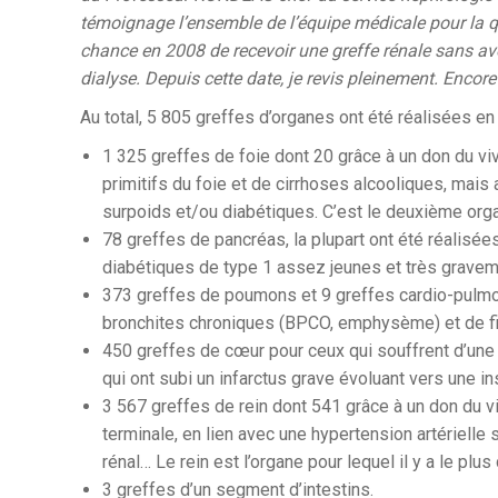
témoignage l’ensemble de l’équipe médicale pour la qu
chance en 2008 de recevoir une greffe rénale sans avo
dialyse. Depuis cette date, je revis pleinement. Encor
Au total, 5 805 greffes d’organes ont été réalisées en
1 325 greffes de foie dont 20 grâce à un don du viv
primitifs du foie et de cirrhoses alcooliques, mai
surpoids et/ou diabétiques. C’est le deuxième organ
78 greffes de pancréas, la plupart ont été réalisé
diabétiques de type 1 assez jeunes et très gravement
373 greffes de poumons et 9 greffes cardio-pulmon
bronchites chroniques (BPCO, emphysème) et de f
450 greffes de cœur pour ceux qui souffrent d’un
qui ont subi un infarctus grave évoluant vers une in
3 567 greffes de rein dont 541 grâce à un don du v
terminale, en lien avec une hypertension artérielle
rénal… Le rein est l’organe pour lequel il y a le plus
3 greffes d’un segment d’intestins.