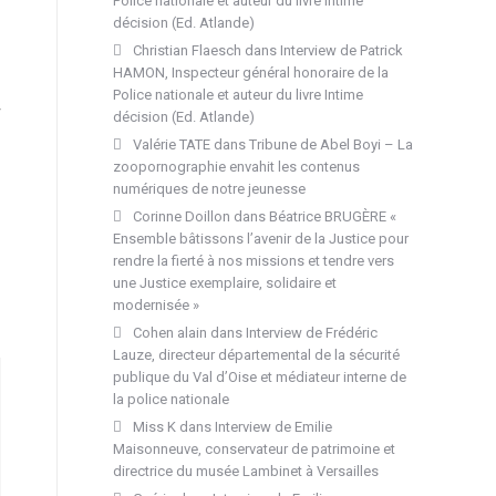
Police nationale et auteur du livre Intime
décision (Ed. Atlande)
Christian Flaesch
dans
Interview de Patrick
HAMON, Inspecteur général honoraire de la
Police nationale et auteur du livre Intime
décision (Ed. Atlande)
Valérie TATE
dans
Tribune de Abel Boyi – La
zoopornographie envahit les contenus
numériques de notre jeunesse
Corinne Doillon
dans
Béatrice BRUGÈRE «
Ensemble bâtissons l’avenir de la Justice pour
rendre la fierté à nos missions et tendre vers
une Justice exemplaire, solidaire et
modernisée »
Cohen alain
dans
Interview de Frédéric
Lauze, directeur départemental de la sécurité
publique du Val d’Oise et médiateur interne de
la police nationale
Miss K
dans
Interview de Emilie
Maisonneuve, conservateur de patrimoine et
directrice du musée Lambinet à Versailles