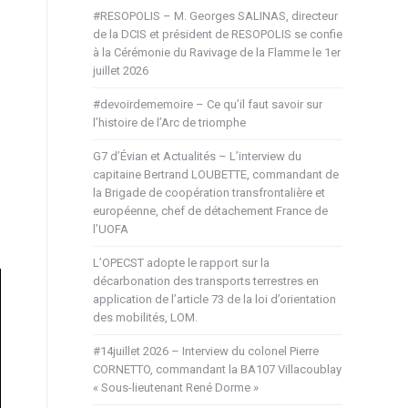
#RESOPOLIS – M. Georges SALINAS, directeur
de la DCIS et président de RESOPOLIS se confie
à la Cérémonie du Ravivage de la Flamme le 1er
juillet 2026
#devoirdememoire – Ce qu’il faut savoir sur
l’histoire de l’Arc de triomphe
G7 d’Évian et Actualités – L’interview du
capitaine Bertrand LOUBETTE, commandant de
la Brigade de coopération transfrontalière et
européenne, chef de détachement France de
l’UOFA
L’OPECST adopte le rapport sur la
décarbonation des transports terrestres en
application de l’article 73 de la loi d’orientation
des mobilités, LOM.
#14juillet 2026 – Interview du colonel Pierre
CORNETTO, commandant la BA107 Villacoublay
« Sous-lieutenant René Dorme »