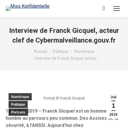
Recherche
:
Interview de Franck Gicquel, acteur
clef de Cybermalveillance.gouv.fr
Vous êtes ici :
Accueil
Politique
Numérique
Interview de Franck Gicquel, acteur…
Numérique
Juil
Portrait © Franck Gicquel
1
Politique
1er juillet 2019 – Franck Gicquel est un homme
Portraits
2019
humble au parcours peu commun. Des Assises de la
sécurité, à l’ANSSI. Aujourd’hui chez