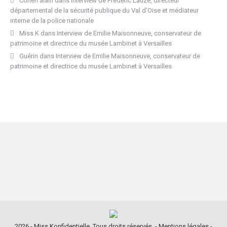
Cohen alain
dans
Interview de Frédéric Lauze, directeur
départemental de la sécurité publique du Val d’Oise et médiateur
interne de la police nationale
Miss K
dans
Interview de Emilie Maisonneuve, conservateur de
patrimoine et directrice du musée Lambinet à Versailles
Guérin
dans
Interview de Emilie Maisonneuve, conservateur de
patrimoine et directrice du musée Lambinet à Versailles
2026 - Miss Konfidentielle. Tous droits réservés. -
Mentions légales
-