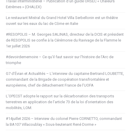
Travail interministériel – Publication d’un guide ORSEC « Chaleurs
Extrêmes » (CHALEX)
Le restaurant Mistral du Grand Hotel Villa Serbellonin est un théâtre
ouvert sur les eaux du lac de Côme en Italie
#RESOPOLIS – M. Georges SALINAS, directeur de la DCIS et président
de RESOPOLIS se confie à la Cérémonie du Ravivage de la Flamme le
1er juillet 2026
#devoirdememoire – Ce qu’il faut savoir sur l’histoire de l’Arc de
triomphe
G7 d’Évian et Actualités – L’interview du capitaine Bertrand LOUBETTE,
commandant de la Brigade de coopération transfrontalière et
européenne, chef de détachement France de l’UOFA
L’OPECST adopte le rapport sur la décarbonation des transports
terrestres en application de l’article 73 de la loi d’orientation des
mobilités, LOM.
#14juillet 2026 – Interview du colonel Pierre CORNETTO, commandant
la BA107 Villacoublay « Sous-lieutenant René Dorme »