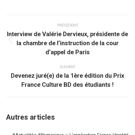
Navigation
PRÉCÉDENT
article
Interview de Valérie Dervieux, présidente de
la chambre de l’instruction de la cour
Article
précédent
d’appel de Paris
:
SUIVANT
Devenez juré(e) de la 1ère édition du Prix
Article
France Culture BD des étudiants !
suivant
:
Autres articles