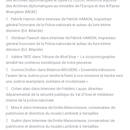
des Archives diplomatiques et Sylvie LE CLECH, directrice adjointe
des Archives diplomatiques au ministère de l’Europe et des Affaires
étrangères (MEAE)
Patrick Hamon
dans
Interview de Patrick HAMON, Inspecteur
général honoraire de la Police nationale et auteur du livre Intime
décision (Ed. Atlande)
Christian Flaesch
dans
Interview de Patrick HAMON, Inspecteur
général honoraire de la Police nationale et auteur du livre Intime
décision (Ed. Atlande)
Valérie TATE
dans
Tribune de Abel Boyi – La zoopornographie
envahit les contenus numériques de notre jeunesse
Corinne Doillon
dans
Béatrice BRUGÈRE « Ensemble bâtissons
l’avenir de la Justice pour rendre la fierté à nos missions et tendre vers
une Justice exemplaire, solidaire et modernisée »
Cohen alain
dans
Interview de Frédéric Lauze, directeur
départemental de la sécurité publique du Val d’Oise et médiateur
interne de la police nationale
Miss K
dans
Interview de Emilie Maisonneuve, conservateur de
patrimoine et directrice du musée Lambinet à Versailles
Guérin
dans
Interview de Emilie Maisonneuve, conservateur de
patrimoine et directrice du musée Lambinet à Versailles