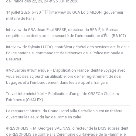
de France des 22, 23, 24 et 25 Juillet 2026
14 juillet 2026, 5H30 🇫🇷 Interview du GCA Loïc MIZON, gouverneur
militaire de Paris
Interview du GBA Jean-Paul BESSE, directeur du BEA-É, le Bureau
enquêtes accidents pour la sécurité de l’aéronautique d’État (BA107)
Interview de Sylvain LLEDO, contrôleur général des services actifs de la
Police nationale, commandant des réserves de la Police nationale à
Beauvau
#Actualités #Numerique – L’application France Identité voyage avec
vous est dès aujourd’hui utilisable lors de l’enregistrement de nos
bagages et à l’embarquement dans les aéroports français
Travail interministériel – Publication d’un guide ORSEC « Chaleurs
Extrêmes » (CHALEX)
Le restaurant Mistral du Grand Hotel Villa Serbellonin est un théâtre
ouvert sur les eaux du lac de Côme en Italie
#RESOPOLIS – M. Georges SALINAS, directeur de la DCIS et président
de RESOPOLIS se confie à la Cérémonie du Ravivage de la Flamme le