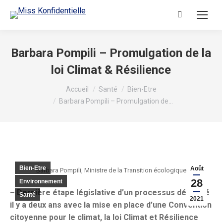
Recherche
:
Barbara Pompili – Promulgation de la
loi Climat & Résilience
Vous êtes ici :
Accueil
Santé
Bien-Etre
Barbara Pompili – Promulgation de…
Bien-Etre
Août
Barbara Pompili, Ministre de la Transition écologique
28
Environnement
– Dernière étape législative d’un processus démarré
Santé
2021
il y a deux ans avec la mise en place d’une Convention
citoyenne pour le climat, la loi Climat et Résilience