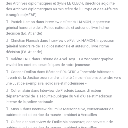
des Archives diplomatiques et Sylvie LE CLECH, directrice adjointe
des Archives diplomatiques au ministère de l’Europe et des Affaires
étrangères (MEAE)
Patrick Hamon
dans
Interview de Patrick HAMON, Inspecteur
général honoraire de la Police nationale et auteur du livre Intime
décision (Ed. Atlande)
Christian Flaesch
dans
Interview de Patrick HAMON, Inspecteur
général honoraire de la Police nationale et auteur du livre Intime
décision (Ed. Atlande)
Valérie TATE
dans
Tribune de Abel Boyi – La zoopornographie
envahit les contenus numériques de notre jeunesse
Corinne Doillon
dans
Béatrice BRUGÈRE « Ensemble bâtissons
l’avenir de la Justice pour rendre la fierté à nos missions et tendre vers
une Justice exemplaire, solidaire et modernisée »
Cohen alain
dans
Interview de Frédéric Lauze, directeur
départemental de la sécurité publique du Val d’Oise et médiateur
interne de la police nationale
Miss K
dans
Interview de Emilie Maisonneuve, conservateur de
patrimoine et directrice du musée Lambinet à Versailles
Guérin
dans
Interview de Emilie Maisonneuve, conservateur de
patrimoine et directrice du musée Lambinet à Versailles