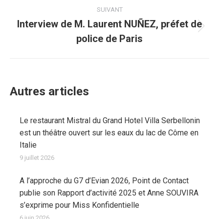
SUIVANT
Interview de M. Laurent NUÑEZ, préfet de
Article
police de Paris
suivant
:
Autres articles
Le restaurant Mistral du Grand Hotel Villa Serbellonin
est un théâtre ouvert sur les eaux du lac de Côme en
Italie
9 juillet 2026
A l’approche du G7 d’Evian 2026, Point de Contact
publie son Rapport d’activité 2025 et Anne SOUVIRA
s’exprime pour Miss Konfidentielle
6 juin 2026