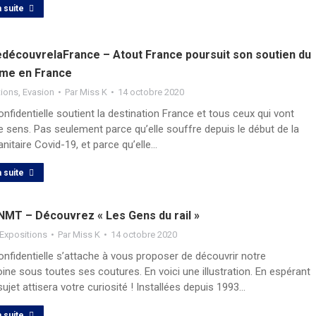
a suite
découvrelaFrance – Atout France poursuit son soutien du
sme en France
tions
,
Evasion
Par
Miss K
14 octobre 2020
nfidentielle soutient la destination France et tous ceux qui vont
 sens. Pas seulement parce qu’elle souffre depuis le début de la
anitaire Covid-19, et parce qu’elle…
a suite
NMT – Découvrez « Les Gens du rail »
Expositions
Par
Miss K
14 octobre 2020
nfidentielle s’attache à vous proposer de découvrir notre
ine sous toutes ses coutures. En voici une illustration. En espérant
sujet attisera votre curiosité ! Installées depuis 1993…
a suite