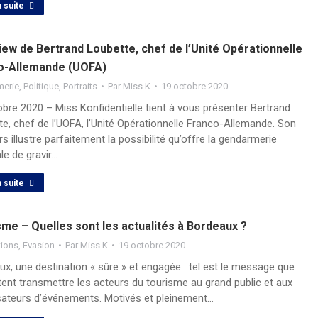
a suite
iew de Bertrand Loubette, chef de l’Unité Opérationnelle
o-Allemande (UOFA)
merie
,
Politique
,
Portraits
Par
Miss K
19 octobre 2020
bre 2020 – Miss Konfidentielle tient à vous présenter Bertrand
e, chef de l’UOFA, l’Unité Opérationnelle Franco-Allemande. Son
s illustre parfaitement la possibilité qu’offre la gendarmerie
le de gravir…
a suite
me – Quelles sont les actualités à Bordeaux ?
tions
,
Evasion
Par
Miss K
19 octobre 2020
x, une destination « sûre » et engagée : tel est le message que
ent transmettre les acteurs du tourisme au grand public et aux
sateurs d’événements. Motivés et pleinement…