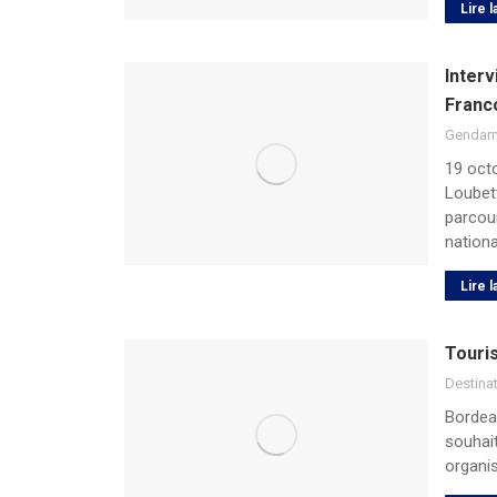
Lire l
Interv
Franc
Gendar
19 octo
Loubett
parcour
nationa
Lire l
Touris
Destina
Bordeau
souhait
organi