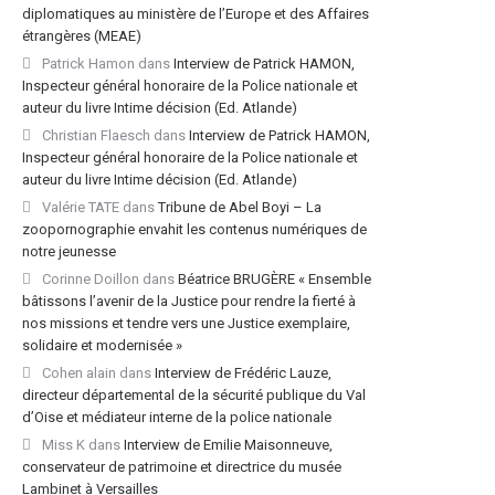
diplomatiques au ministère de l’Europe et des Affaires
étrangères (MEAE)
Patrick Hamon
dans
Interview de Patrick HAMON,
Inspecteur général honoraire de la Police nationale et
auteur du livre Intime décision (Ed. Atlande)
Christian Flaesch
dans
Interview de Patrick HAMON,
Inspecteur général honoraire de la Police nationale et
auteur du livre Intime décision (Ed. Atlande)
Valérie TATE
dans
Tribune de Abel Boyi – La
zoopornographie envahit les contenus numériques de
notre jeunesse
Corinne Doillon
dans
Béatrice BRUGÈRE « Ensemble
bâtissons l’avenir de la Justice pour rendre la fierté à
nos missions et tendre vers une Justice exemplaire,
solidaire et modernisée »
Cohen alain
dans
Interview de Frédéric Lauze,
directeur départemental de la sécurité publique du Val
d’Oise et médiateur interne de la police nationale
Miss K
dans
Interview de Emilie Maisonneuve,
conservateur de patrimoine et directrice du musée
Lambinet à Versailles