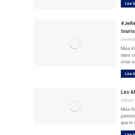
Lire l
#JeRe
touri
Destina
Miss Ko
dans ce
crise s
Lire l
Les A
Culture
,
Miss Ko
patrimo
que le 
Lire l