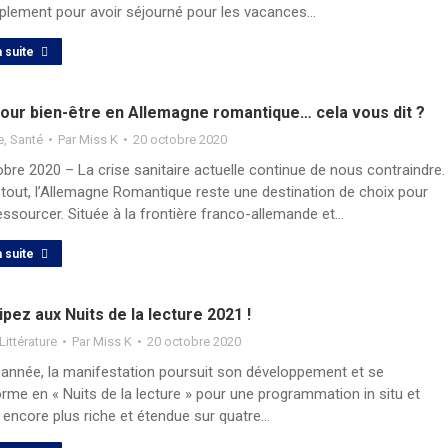
plement pour avoir séjourné pour les vacances…
a suite
jour bien-être en Allemagne romantique… cela vous dit ?
e
,
Santé
Par
Miss K
20 octobre 2020
bre 2020 – La crise sanitaire actuelle continue de nous contraindre.
 tout, l’Allemagne Romantique reste une destination de choix pour
ssourcer. Située à la frontière franco-allemande et…
a suite
ipez aux Nuits de la lecture 2021 !
Littérature
Par
Miss K
20 octobre 2020
année, la manifestation poursuit son développement et se
rme en « Nuits de la lecture » pour une programmation in situ et
e encore plus riche et étendue sur quatre…