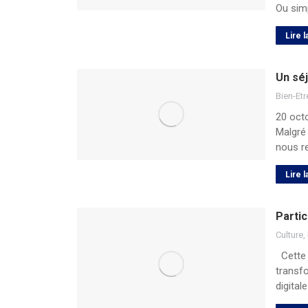
Ou sim
Lire l
Un sé
Bien-Etr
20 octo
Malgré
nous re
Lire l
Partic
Culture
,
Cette 
transfo
digital