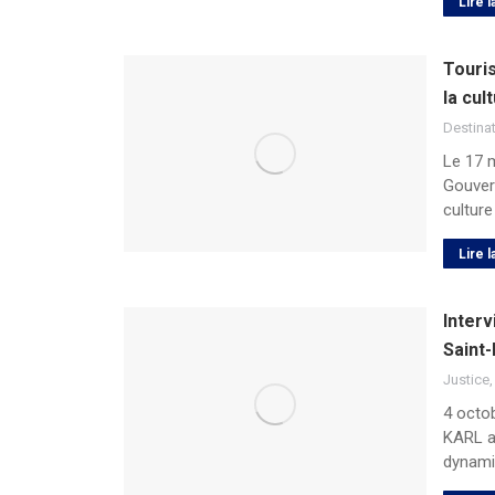
Lire l
Touris
la cul
Destina
Le 17 m
Gouvern
culture
Lire l
Interv
Saint
Justice
4 octob
KARL al
dynami