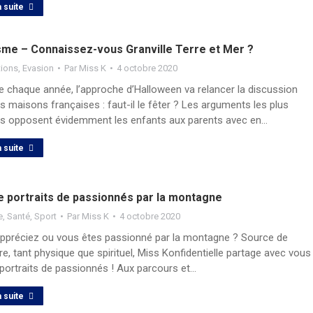
a suite
sme – Connaissez-vous Granville Terre et Mer ?
tions
,
Evasion
Par
Miss K
4 octobre 2020
chaque année, l’approche d’Halloween va relancer la discussion
s maisons françaises : faut-il le fêter ? Les arguments les plus
nts opposent évidemment les enfants aux parents avec en…
a suite
e portraits de passionnés par la montagne
e
,
Santé
,
Sport
Par
Miss K
4 octobre 2020
ppréciez ou vous êtes passionné par la montagne ? Source de
re, tant physique que spirituel, Miss Konfidentielle partage avec vous
 portraits de passionnés ! Aux parcours et…
a suite