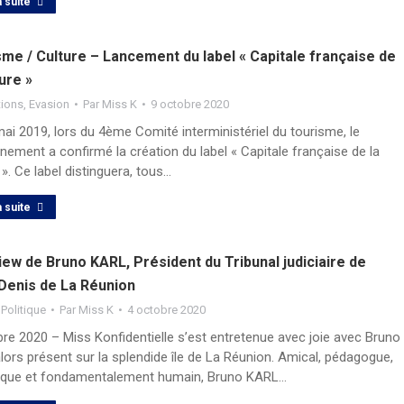
a suite
me / Culture – Lancement du label « Capitale française de
ture »
tions
,
Evasion
Par
Miss K
9 octobre 2020
ai 2019, lors du 4ème Comité interministériel du tourisme, le
ement a confirmé la création du label « Capitale française de la
 ». Ce label distinguera, tous…
a suite
iew de Bruno KARL, Président du Tribunal judiciaire de
-Denis de La Réunion
,
Politique
Par
Miss K
4 octobre 2020
re 2020 – Miss Konfidentielle s’est entretenue avec joie avec Bruno
ors présent sur la splendide île de La Réunion. Amical, pédagogue,
que et fondamentalement humain, Bruno KARL…