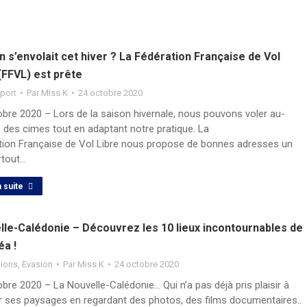
on s’envolait cet hiver ? La Fédération Française de Vol
(FFVL) est prête
port
Par
Miss K
24 octobre 2020
obre 2020 – Lors de la saison hivernale, nous pouvons voler au-
 des cimes tout en adaptant notre pratique. La
tion Française de Vol Libre nous propose de bonnes adresses un
rtout…
a suite
lle-Calédonie – Découvrez les 10 lieux incontournables de
a !
tions
,
Evasion
Par
Miss K
24 octobre 2020
bre 2020 – La Nouvelle-Calédonie… Qui n’a pas déjà pris plaisir à
r ses paysages en regardant des photos, des films documentaires..