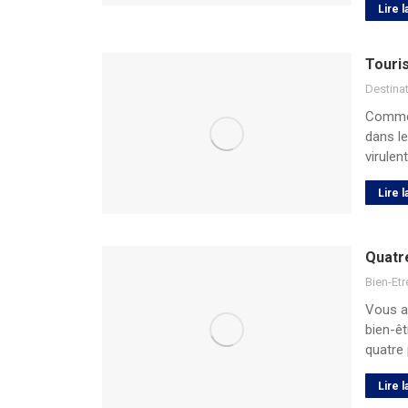
Lire l
Touri
Destina
Comme 
dans le
virule
Lire l
Quatr
Bien-Etr
Vous a
bien-êt
quatre
Lire l