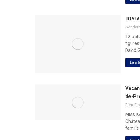
Interv
Gendar
12 oct
figures
David G
Lire l
Vacan
de-Pr
Bien-Etr
Miss K
Châtea
famille