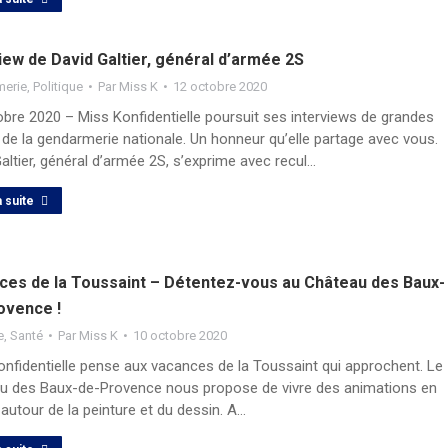
iew de David Galtier, général d’armée 2S
merie
,
Politique
Par
Miss K
12 octobre 2020
obre 2020 – Miss Konfidentielle poursuit ses interviews de grandes
 de la gendarmerie nationale. Un honneur qu’elle partage avec vous.
altier, général d’armée 2S, s’exprime avec recul…
a suite
ces de la Toussaint – Détentez-vous au Château des Baux-
ovence !
e
,
Santé
Par
Miss K
10 octobre 2020
onfidentielle pense aux vacances de la Toussaint qui approchent. Le
u des Baux-de-Provence nous propose de vivre des animations en
 autour de la peinture et du dessin. A…