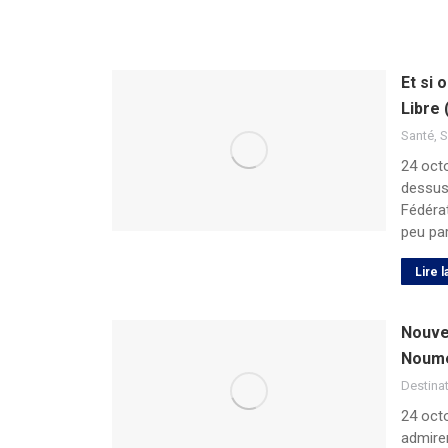
Et si 
Libre 
Santé
,
S
24 oct
dessus
Fédéra
peu pa
Lire l
Nouve
Noumé
Destina
24 octo
admire