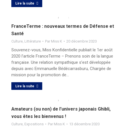
Lire la suite
FranceTerme : nouveaux termes de Défense et
Santé
Culture
,
Littérature
Par
Miss K
20 décembre 2020
Souvenez-vous, Miss Konfidentielle publiait le 1er août
2020 l’article FranceTerme – Prenons soin de la langue
française. Une relation sympathique s’est développée
depuis avec Emmanuelle Bédécarrasburu, Chargée de
mission pour la promotion de…
Lire la suite
Amateurs (ou non) de l’univers japonais Ghibli,
vous êtes les bienvenus !
Culture
,
Expositions
Par
Miss K
13 décembre 2020