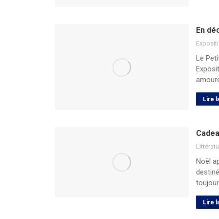
En dé
Exposit
Le Pet
Exposit
amoure
Lire l
Cadeau
Littérat
Noël ap
destiné
toujou
Lire l