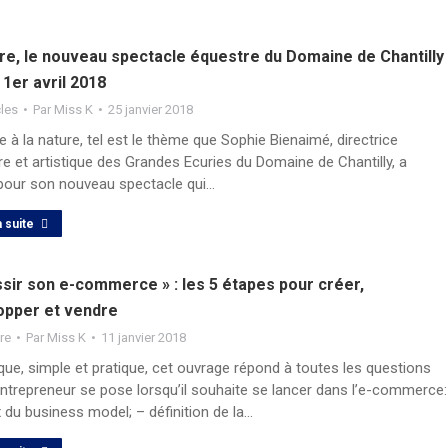
re, le nouveau spectacle équestre du Domaine de Chantilly
 1er avril 2018
les
Par
Miss K
25 janvier 2018
 à la nature, tel est le thème que Sophie Bienaimé, directrice
e et artistique des Grandes Ecuries du Domaine de Chantilly, a
 pour son nouveau spectacle qui…
a suite
sir son e-commerce » : les 5 étapes pour créer,
opper et vendre
ure
Par
Miss K
11 janvier 2018
que, simple et pratique, cet ouvrage répond à toutes les questions
entrepreneur se pose lorsqu’il souhaite se lancer dans l’e-commerce:
 du business model; – définition de la…