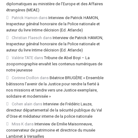
diplomatiques au ministère de l’Europe et des Affaires
étrangères (MEAE)
Patrick Hamon
dans
Interview de Patrick HAMON,
Inspecteur général honoraire de la Police nationale et
auteur du livre Intime décision (Ed. Atlande)
Christian Flaesch
dans
Interview de Patrick HAMON,
Inspecteur général honoraire de la Police nationale et
auteur du livre Intime décision (Ed. Atlande)
Valérie TATE
dans
Tribune de Abel Boyi – La
zoopornographie envahit les contenus numériques de
notre jeunesse
Corinne Doillon
dans
Béatrice BRUGÈRE « Ensemble
bâtissons l’avenir de la Justice pour rendre la fierté à
nos missions et tendre vers une Justice exemplaire,
solidaire et modernisée »
Cohen alain
dans
Interview de Frédéric Lauze,
directeur départemental de la sécurité publique du Val
d’Oise et médiateur interne de la police nationale
Miss K
dans
Interview de Emilie Maisonneuve,
conservateur de patrimoine et directrice du musée
Lambinet à Versailles