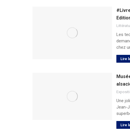
#Livre
Editio
Littérat
Les tec
demande
chez u
Lire l
Musée
alsac
Exposit
Une jol
Jean-Ja
superb
Lire l