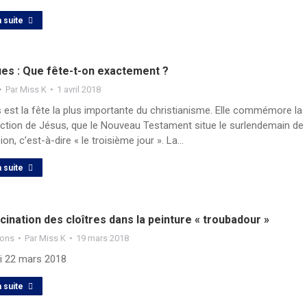
a suite
es : Que fête-t-on exactement ?
Par
Miss K
1 avril 2018
 est la fête la plus importante du christianisme. Elle commémore la
ection de Jésus, que le Nouveau Testament situe le surlendemain de
ion, c’est-à-dire « le troisième jour ». La…
a suite
cination des cloîtres dans la peinture « troubadour »
ions
Par
Miss K
19 mars 2018
di 22 mars 2018
a suite