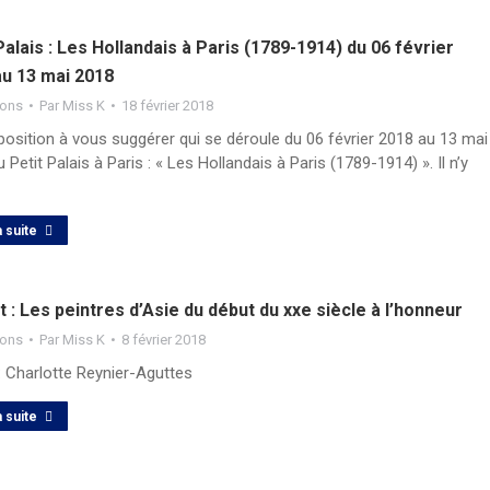
Palais : Les Hollandais à Paris (1789-1914) du 06 février
au 13 mai 2018
ions
Par
Miss K
18 février 2018
osition à vous suggérer qui se déroule du 06 février 2018 au 13 mai
 Petit Palais à Paris : « Les Hollandais à Paris (1789-1914) ». Il n’y
a suite
 : Les peintres d’Asie du début du xxe siècle à l’honneur
ions
Par
Miss K
8 février 2018
: Charlotte Reynier-Aguttes
a suite