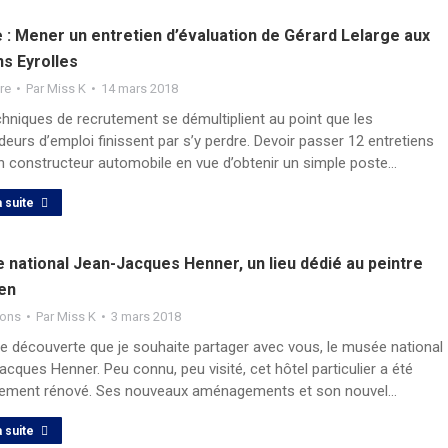
 : Mener un entretien d’évaluation de Gérard Lelarge aux
ns Eyrolles
ure
Par
Miss K
14 mars 2018
hniques de recrutement se démultiplient au point que les
urs d’emploi finissent par s’y perdre. Devoir passer 12 entretiens
n constructeur automobile en vue d’obtenir un simple poste…
a suite
 national Jean-Jacques Henner, un lieu dédié au peintre
ien
ions
Par
Miss K
3 mars 2018
ie découverte que je souhaite partager avec vous, le musée national
cques Henner. Peu connu, peu visité, cet hôtel particulier a été
ement rénové. Ses nouveaux aménagements et son nouvel…
a suite