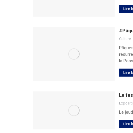
Lire l
#Pâqu
Culture
Pâques
résurr
la Pass
Lire l
La fas
Exposit
Le jeu
Lire l