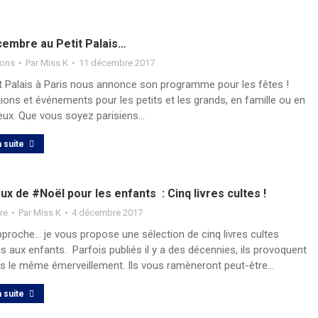
cembre au Petit Palais…
ions
Par
Miss K
11 décembre 2017
it Palais à Paris nous annonce son programme pour les fêtes !
ions et événements pour les petits et les grands, en famille ou en
ux. Que vous soyez parisiens…
a suite
x de #Noël pour les enfants : Cinq livres cultes !
ure
Par
Miss K
4 décembre 2017
proche… je vous propose une sélection de cinq livres cultes
s aux enfants. Parfois publiés il y a des décennies, ils provoquent
rs le même émerveillement. Ils vous ramèneront peut-être…
a suite