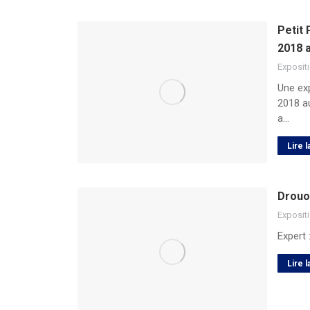
Petit 
2018 
Exposit
Une exp
2018 au
a…
Lire l
Drouot
Exposit
Expert 
Lire l