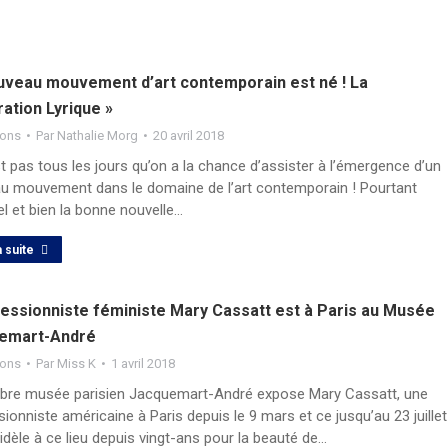
uveau mouvement d’art contemporain est né ! La
ration Lyrique »
ions
Par
Nathalie Morg
20 avril 2018
t pas tous les jours qu’on a la chance d’assister à l’émergence d’un
u mouvement dans le domaine de l’art contemporain ! Pourtant
el et bien la bonne nouvelle…
a suite
ressionniste féministe Mary Cassatt est à Paris au Musée
emart-André
ions
Par
Miss K
1 avril 2018
èbre musée parisien Jacquemart-André expose Mary Cassatt, une
ionniste américaine à Paris depuis le 9 mars et ce jusqu’au 23 juillet
idèle à ce lieu depuis vingt-ans pour la beauté de…