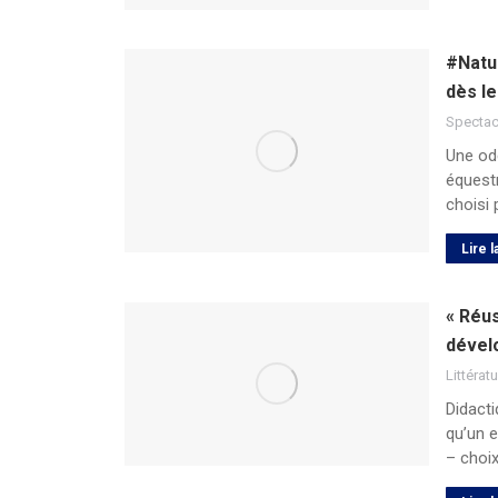
#Natu
dès le
Spectac
Une ode
équestr
choisi
Lire l
« Réus
dével
Littérat
Didacti
qu’un 
– choix