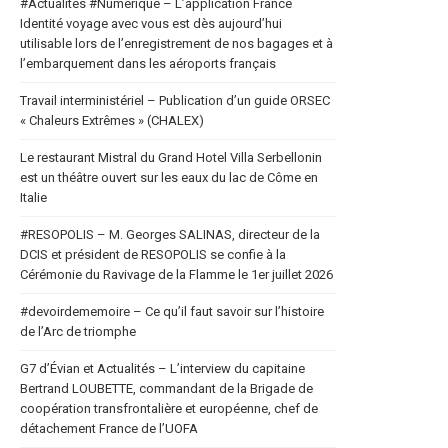
#Actualités #Numerique – L’application France
Identité voyage avec vous est dès aujourd’hui
utilisable lors de l’enregistrement de nos bagages et à
l’embarquement dans les aéroports français
Travail interministériel – Publication d’un guide ORSEC
« Chaleurs Extrêmes » (CHALEX)
Le restaurant Mistral du Grand Hotel Villa Serbellonin
est un théâtre ouvert sur les eaux du lac de Côme en
Italie
#RESOPOLIS – M. Georges SALINAS, directeur de la
DCIS et président de RESOPOLIS se confie à la
Cérémonie du Ravivage de la Flamme le 1er juillet 2026
#devoirdememoire – Ce qu’il faut savoir sur l’histoire
de l’Arc de triomphe
G7 d’Évian et Actualités – L’interview du capitaine
Bertrand LOUBETTE, commandant de la Brigade de
coopération transfrontalière et européenne, chef de
détachement France de l’UOFA