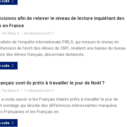
a suite
cisions afin de relever le niveau de lecture inquiétant des
s en France
Par
Miss K
28 décembre 2017
ultats de l’enquête internationale PIRLS, qui mesure le niveau en
hension de l’écrit des élèves de CM1, révèlent une baisse du niveau
ture des élèves français, désormais distancés…
a suite
ançais sont-ils prêts à travailler le jour de Noël ?
Par
Miss K
11 décembre 2017
 a voulu savoir si les Français étaient prêts à travailler le jour de
Un sondage qui dévoile des différences intéressantes marquées
es Françaises et les Français en…
a suite