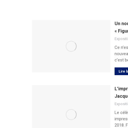
Un no
« Figu
Exposit
Ce n’es
nouvea
c’est b
Lire l
L’imp
Jacqu
Exposit
Le cél
impress
2018. F