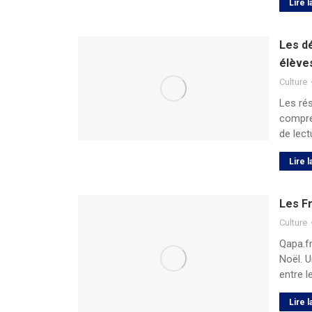
Lire l
Les dé
élève
Culture
Les rés
compré
de lec
Lire l
Les Fr
Culture
Qapa.fr
Noël. 
entre l
Lire l