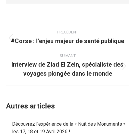
Navigation
PRÉCÉDENT
article
#Corse : l’enjeu majeur de santé publique
Article
précédent
:
SUIVANT
Interview de Ziad El Zein, spécialiste des
Article
voyages plongée dans le monde
suivant
:
Autres articles
Découvrez l’expérience de la « Nuit des Monuments »
les 17, 18 et 19 Avril 2026 !