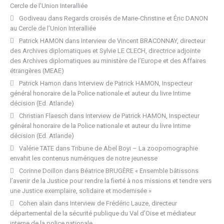
Cercle de l’Union Interalliée
Godiveau
dans
Regards croisés de Marie-Christine et Éric DANON
au Cercle de l’Union Interalliée
Patrick HAMON
dans
Interview de Vincent BRACONNAY, directeur
des Archives diplomatiques et Sylvie LE CLECH, directrice adjointe
des Archives diplomatiques au ministère de l’Europe et des Affaires
étrangères (MEAE)
Patrick Hamon
dans
Interview de Patrick HAMON, Inspecteur
général honoraire de la Police nationale et auteur du livre Intime
décision (Ed. Atlande)
Christian Flaesch
dans
Interview de Patrick HAMON, Inspecteur
général honoraire de la Police nationale et auteur du livre Intime
décision (Ed. Atlande)
Valérie TATE
dans
Tribune de Abel Boyi – La zoopornographie
envahit les contenus numériques de notre jeunesse
Corinne Doillon
dans
Béatrice BRUGÈRE « Ensemble bâtissons
l’avenir de la Justice pour rendre la fierté à nos missions et tendre vers
une Justice exemplaire, solidaire et modernisée »
Cohen alain
dans
Interview de Frédéric Lauze, directeur
départemental de la sécurité publique du Val d’Oise et médiateur
interne de la police nationale