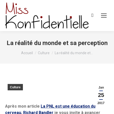
Recherche
:
La réalité du monde et sa perception
Vous êtes ici :
Accueil
Culture
La réalité du monde et…
Culture
Jan
25
2017
Après mon article
La PNL est une éducation du
cerveau, Richard Bandler
je vous invite à avancer