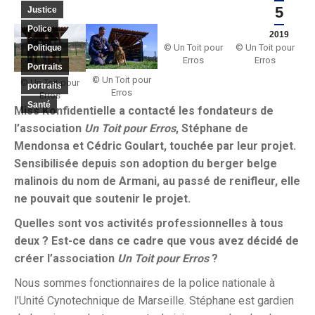
5
Justice
Police
2019
© Un Toit pour
© Un Toit pour
Politique
Erros
Erros
Portraits
© Un Toit pour
© Un Toit pour
portraits
Erros
Erros
Santé
Miss Konfidentielle a contacté les fondateurs de
l’association
Un Toit pour Erros
, Stéphane de
Mendonsa et Cédric Goulart, touchée par leur projet.
Sensibilisée depuis son adoption du berger belge
malinois du nom de Armani, au passé de renifleur, elle
ne pouvait que soutenir le projet.
Quelles sont vos activités professionnelles à tous
deux ? E
st-ce dans ce cadre que vous avez décidé de
créer l’association
Un Toit pour Erros
?
Nous sommes fonctionnaires de la police nationale à
l’Unité Cynotechnique de Marseille. Stéphane est gardien