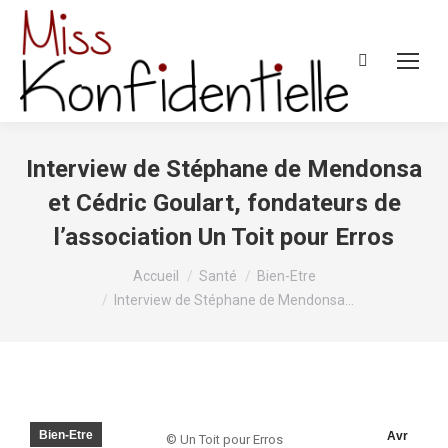
Recherche
:
Interview de Stéphane de Mendonsa
et Cédric Goulart, fondateurs de
l’association Un Toit pour Erros
Vous êtes ici :
Accueil
Santé
Bien-Etre
Interview de Stéphane de Mendonsa…
Bien-Etre
Avr
© Un Toit pour Erros