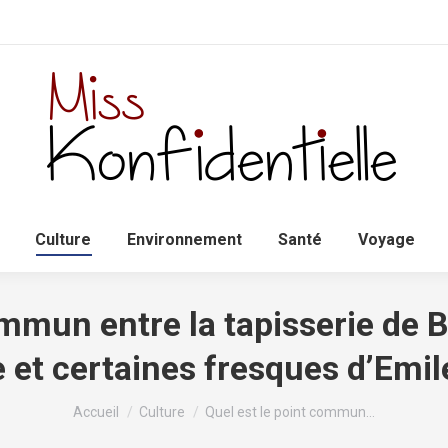
Accueil
Politique
Culture
Environnem
Culture
Environnement
Santé
Voyage
ommun entre la tapisserie de B
 et certaines fresques d’Emil
Vous êtes ici :
Accueil
Culture
Quel est le point commun…