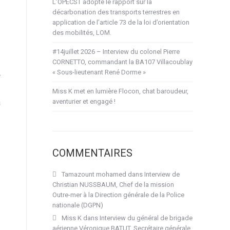
L’OPECST adopte le rapport sur la
décarbonation des transports terrestres en
application de l’article 73 de la loi d’orientation
des mobilités, LOM.
#14juillet 2026 – Interview du colonel Pierre
CORNETTO, commandant la BA107 Villacoublay
« Sous-lieutenant René Dorme »
r
Miss K met en lumière Flocon, chat baroudeur,
aventurier et engagé !
a
COMMENTAIRES
Tamazount mohamed
dans
Interview de
Christian NUSSBAUM, Chef de la mission
Outre-mer à la Direction générale de la Police
nationale (DGPN)
Miss K
dans
Interview du général de brigade
aérienne Véronique BATUT, Secrétaire générale