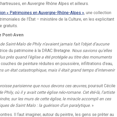
Chartreuses, en Auvergne Rhône Alpes et ailleurs.
ction « Patrimoines en Auvergne-Rhône-Alpes »
, une collection
trimoniales de l’État – ministère de la Culture, en les explicitant
e gratuits.
de Pont-Aven
de Saint-Malo de Phily n’avaient jamais fait l’objet d’aucune
trice du patrimoine à la DRAC Bretagne.
Nous savions qu’elles
us près quand l’église a été protégée au titre des monuments
couches de peinture réduites en poussière, infiltrations d’eau,
ns un état catastrophique, mais il était grand temps d’intervenir
 paroisse parisienne que nous devons ces œuvres,
poursuit Cécile
hily, où il y avait cette église néo-romane. Cet été-là, l’artiste
indre, sur les murs de cette église, le miracle accompli en ces
iques de Saint Malo : la guérison d’un paralytique.
»
ntres. Il faut imaginer, autour du peintre, les gens se prêter au