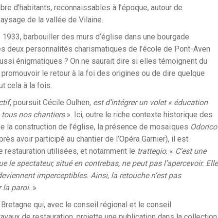
ombre d’habitants, reconnaissables à l’époque, autour de
 paysage de la vallée de Vilaine.
té 1933, barbouiller des murs d’église dans une bourgade
e des deux personnalités charismatiques de l’école de Pont-Aven
 aussi énigmatiques ? On ne saurait dire si elles témoignent du
e promouvoir le retour à la foi des origines ou de dire quelque
 cela à la fois.
tif
, poursuit Cécile Oulhen,
est d’intégrer un volet « éducation
e tous nos chantiers
». Ici, outre le riche contexte historique des
 de la construction de l’église, la présence de mosaïques
Odorico
ès avoir participé au chantier de l’Opéra Garnier), il est
 restauration utilisées, et notamment le
trattegio
. «
C’est une
 le spectateur, situé en contrebas, ne peut pas l’apercevoir. Elle
 deviennent imperceptibles. Ainsi, la retouche n’est pas
 la paroi.
»
Bretagne qui, avec le conseil régional et le conseil
vaux de restauration, projette une publication dans la collection