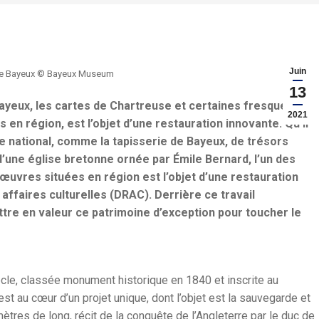
Juin
 de Bayeux © Bayeux Museum
13
Bayeux, les cartes de Chartreuse et certaines fresques
2021
 en région, est l’objet d’une restauration innovante.
Qu’il
e national, comme la tapisserie de Bayeux, de trésors
une église bretonne ornée par Émile Bernard, l’un des
œuvres situées en région est l’objet d’une restauration
 affaires culturelles (DRAC). Derrière ce travail
ettre en valeur ce patrimoine d’exception pour toucher le
ècle, classée monument historique en 1840 et inscrite au
t au cœur d’un projet unique, dont l’objet est la sauvegarde et
tres de long, récit de la conquête de l’Angleterre par le duc de