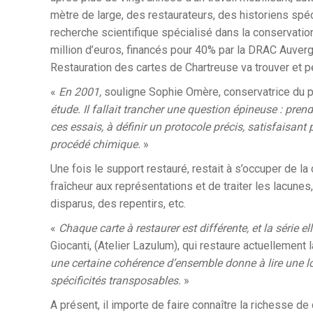
mètre de large, des restaurateurs, des historiens spéc
recherche scientifique spécialisé dans la conservation
million d’euros, financés pour 40% par la DRAC Auver
Restauration des cartes de Chartreuse va trouver et 
«
En 2001,
souligne Sophie Omère, conservatrice du p
étude. Il fallait trancher une question épineuse : pren
ces essais, à définir un protocole précis, satisfaisant
procédé chimique.
»
Une fois le support restauré, restait à s’occuper de l
fraîcheur aux représentations et de traiter les lacune
disparus, des repentirs, etc.
«
Chaque carte à restaurer est différente, et la série 
Giocanti, (Atelier Lazulum), qui restaure actuellement l
une certaine cohérence d’ensemble donne à lire une lo
spécificités transposables.
»
A présent, il importe de faire connaître la richesse d