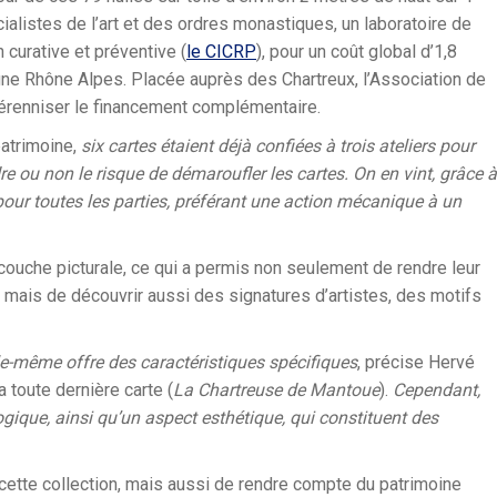
ialistes de l’art et des ordres monastiques, un laboratoire de
 curative et préventive (
le CICRP
), pour un coût global d’1,8
gne Rhône Alpes. Placée auprès des Chartreux, l’Association de
pérenniser le financement complémentaire.
atrimoine,
six cartes étaient déjà confiées à trois ateliers pour
dre ou non le risque de démaroufler les cartes. On en vint, grâce à
 pour toutes les parties, préférant une action mécanique à un
a couche picturale, ce qui a permis non seulement de rendre leur
s, mais de découvrir aussi des signatures d’artistes, des motifs
elle-même offre des caractéristiques spécifiques
, précise Hervé
a toute dernière carte (
La Chartreuse de Mantoue
).
Cependant,
gique, ainsi qu’un aspect esthétique, qui constituent des
e cette collection, mais aussi de rendre compte du patrimoine