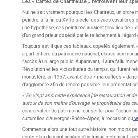
Les « Cartes de Chartreuse » retrouvent leur spl
Nul ne sait vraiment pourquoi les Chartreux, un ordre m
peindre, à la fin du XVIIe siècle, des vues cavalières
une hypothèse, ces peintures auraient tenu lieu de « 
d’un grand prieur obsédé par le relâchement à l’égard
Toujours est-il que ces tableaux, appelés également « c
à part entière du patrimoine national, classé aux monu
l’accès à un large public. Auparavant, il aura fallu m
Révolution et les vicissitudes du temps, qui furent r
monastère, en 1957, avant d’être « marouflées » dans
d’aggloméré afin de rendre possible leur présentation 
«
En vingt ans, cette expérience [de restauration et de 
autour de son maître d’ouvrage, le propriétaire des œu
conservateur du patrimoine, conseiller pour l’action cul
culturelles d’Auvergne-Rhône-Alpes, à l’occasion du
we
Commence alors une tout autre histoire, non moins pas
après plus de vingt années d’un travail mobilisant, aut