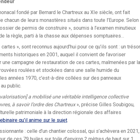
endeur
onacal fondé par Bernard le Chartreux au XIe siècle, ont fait
 de chacun de leurs monastères situés dans toute l’Europe. Selon
dossier de permis de construire », soumis à l’examen minutieux
 de la règle, parti à la chasse aux dépenses somptuaires…
artes », sont reconnus aujourd’hui pour ce qu’ils sont : un tréso
ments historiques en 2001, auquel il convient de favoriser
ener une campagne de restauration de ces cartes, malmenées par l
etrouvées roulées et stockées dans une salle humide du
 les années 1970, c’est-à-dire collées sur des panneaux
au public.
valorisation] a mobilisé une véritable intelligence collective
vres, à savoir l’ordre des Chartreux
», précise Gilles Soubigou,
turelle patrimoniale à la direction régionale des affaires
binaire qu’il anime sur le sujet
.
sionnante : celle d’un chantier colossal, qui s’achèvera en 2021,
our de ces 79 huiles sur toile d’environ 2 mètres de haut sur 1