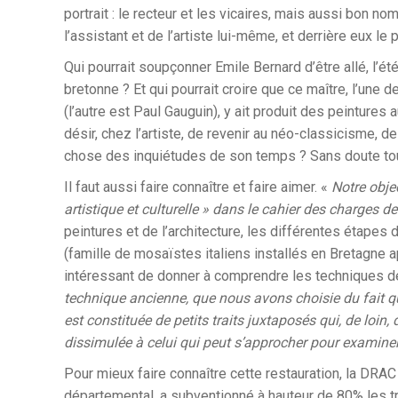
portrait : le recteur et les vicaires, mais aussi bon n
l’assistant et de l’artiste lui-même, et derrière eux le
Qui pourrait soupçonner Emile Bernard d’être allé, l’é
bretonne ? Et qui pourrait croire que ce maître, l’un
(l’autre est Paul Gauguin), y ait produit des peintures
désir, chez l’artiste, de revenir au néo-classicisme, d
chose des inquiétudes de son temps ? Sans doute tout
Il faut aussi faire connaître et faire aimer. «
Notre objec
artistique et culturelle » dans le cahier des charges d
peintures et de l’architecture, les différentes étapes
(famille de mosaïstes italiens installés en Bretagne apr
intéressant de donner à comprendre les techniques de
technique ancienne, que nous avons choisie du fait que
est constituée de petits traits juxtaposés qui, de loin,
dissimulée à celui qui peut s’approcher pour examiner
Pour mieux faire connaître cette restauration, la DRAC 
départemental, a subventionné à hauteur de 80% les tra