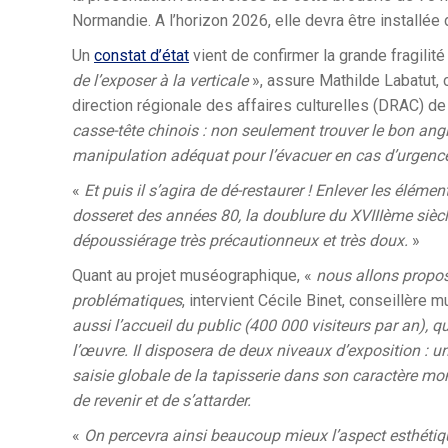
Normandie. A l’horizon 2026, elle devra être installé
Un
constat d’état
vient de confirmer la grande fragilité
de l’exposer à la verticale
», assure Mathilde Labatut,
direction régionale des affaires culturelles (DRAC) d
casse-tête chinois : non seulement trouver le bon angl
manipulation adéquat pour l’évacuer en cas d’urgenc
«
Et puis il s’agira de dé-restaurer ! Enlever les éléme
dosseret des années 80, la doublure du XVIIIème sièc
dépoussiérage très précautionneux et très doux.
»
Quant au projet muséographique, «
nous allons propos
problématiques
, intervient Cécile Binet, conseillèr
aussi l’accueil du public (400 000 visiteurs par an), q
l’œuvre. Il disposera de deux niveaux d’exposition : un
saisie globale de la tapisserie dans son caractère mo
de revenir et de s’attarder.
«
On percevra ainsi beaucoup mieux l’aspect esthétique