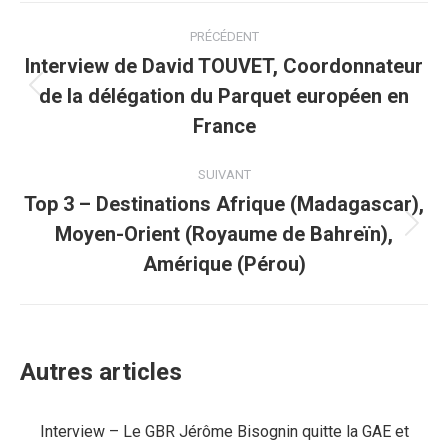
Navigation
PRÉCÉDENT
article
Interview de David TOUVET, Coordonnateur
de la délégation du Parquet européen en
Article
précédent
France
:
SUIVANT
Top 3 – Destinations Afrique (Madagascar),
Moyen-Orient (Royaume de Bahreïn),
Article
suivant
Amérique (Pérou)
:
Autres articles
Interview – Le GBR Jérôme Bisognin quitte la GAE et