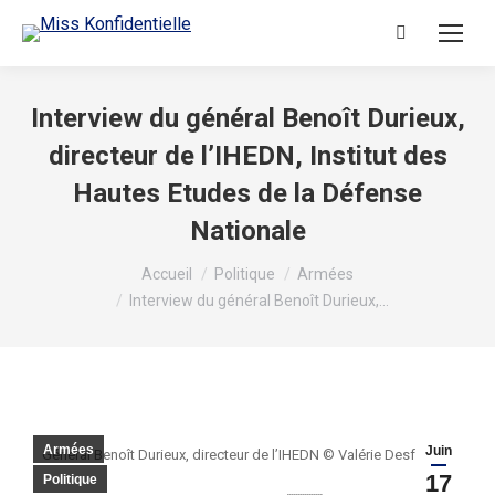
Recherche
:
Interview du général Benoît Durieux,
directeur de l’IHEDN, Institut des
Hautes Etudes de la Défense
Nationale
Vous êtes ici :
Accueil
Politique
Armées
Interview du général Benoît Durieux,…
Armées
Juin
Général Benoît Durieux, directeur de l’IHEDN © Valérie Desforges
17
Politique