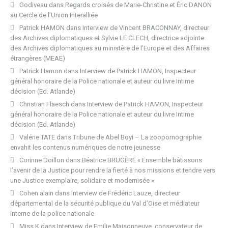
Godiveau
dans
Regards croisés de Marie-Christine et Éric DANON
au Cercle de l’Union Interalliée
Patrick HAMON
dans
Interview de Vincent BRACONNAY, directeur
des Archives diplomatiques et Sylvie LE CLECH, directrice adjointe
des Archives diplomatiques au ministère de l’Europe et des Affaires
étrangères (MEAE)
Patrick Hamon
dans
Interview de Patrick HAMON, Inspecteur
général honoraire de la Police nationale et auteur du livre Intime
décision (Ed. Atlande)
Christian Flaesch
dans
Interview de Patrick HAMON, Inspecteur
général honoraire de la Police nationale et auteur du livre Intime
décision (Ed. Atlande)
Valérie TATE
dans
Tribune de Abel Boyi – La zoopornographie
envahit les contenus numériques de notre jeunesse
Corinne Doillon
dans
Béatrice BRUGÈRE « Ensemble bâtissons
l’avenir de la Justice pour rendre la fierté à nos missions et tendre vers
une Justice exemplaire, solidaire et modernisée »
Cohen alain
dans
Interview de Frédéric Lauze, directeur
départemental de la sécurité publique du Val d’Oise et médiateur
interne de la police nationale
Miss K
dans
Interview de Emilie Maisonneuve, conservateur de