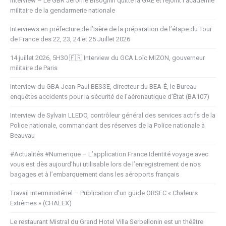
Interview – Le GBR Jérôme Bisognin quitte la GAE et rejoint l’académie
militaire de la gendarmerie nationale
Interviews en préfecture de l’Isère de la préparation de l’étape du Tour
de France des 22, 23, 24 et 25 Juillet 2026
14 juillet 2026, 5H30 🇫🇷 Interview du GCA Loïc MIZON, gouverneur
militaire de Paris
Interview du GBA Jean-Paul BESSE, directeur du BEA-É, le Bureau
enquêtes accidents pour la sécurité de l’aéronautique d’État (BA107)
Interview de Sylvain LLEDO, contrôleur général des services actifs de la
Police nationale, commandant des réserves de la Police nationale à
Beauvau
#Actualités #Numerique – L’application France Identité voyage avec
vous est dès aujourd’hui utilisable lors de l’enregistrement de nos
bagages et à l’embarquement dans les aéroports français
Travail interministériel – Publication d’un guide ORSEC « Chaleurs
Extrêmes » (CHALEX)
Le restaurant Mistral du Grand Hotel Villa Serbellonin est un théâtre