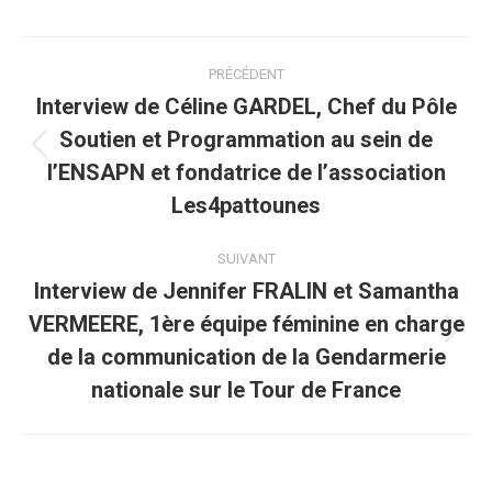
Navigation
PRÉCÉDENT
article
Interview de Céline GARDEL, Chef du Pôle
Soutien et Programmation au sein de
Article
l’ENSAPN et fondatrice de l’association
précédent
Les4pattounes
:
SUIVANT
Interview de Jennifer FRALIN et Samantha
VERMEERE, 1ère équipe féminine en charge
Article
de la communication de la Gendarmerie
suivant
nationale sur le Tour de France
: