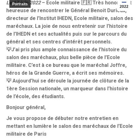
Le 17 juin 2022
– Ecole militaire 🇫🇷 Très honorée et
Portraits
2022
heureuse de rencontrer le Général Benoit Durieux,
directeur de l’Institut IHEDN, Ecole militaire, salon des
maréchaux. La joie de nous entretenir sur l’histoire
de l’IHEDN et ses actualités puis sur le parcours du
général et ses centres d’intérêt personnels.
💡J’ai pris plus ample connaissance de l’histoire du
salon des maréchaux, plus belle pièce de l’Ecole
militaire. C’est à ce bureau que le maréchal Joffre,
héros de la Grande Guerre, a écrit ses mémoires.
💡 Aujourd’hui se déroule la journée de clôture de la
1ère Session nationale, un marqueur dans l’histoire
de l’école, des étudiants.
Bonjour général,
Je vous propose de débuter notre entretien en
mettant en lumière le salon des maréchaux de l’Ecole
militaire de Paris