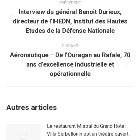
PRÉCÉDENT
article
Interview du général Benoît Durieux,
directeur de l’IHEDN, Institut des Hautes
Article
précédent
Etudes de la Défense Nationale
:
SUIVANT
Aéronautique – De l’Ouragan au Rafale, 70
ans d’excellence industrielle et
Article
suivant
opérationnelle
:
Autres articles
Le restaurant Mistral du Grand Hotel
Villa Serbellonin est un théâtre ouvert