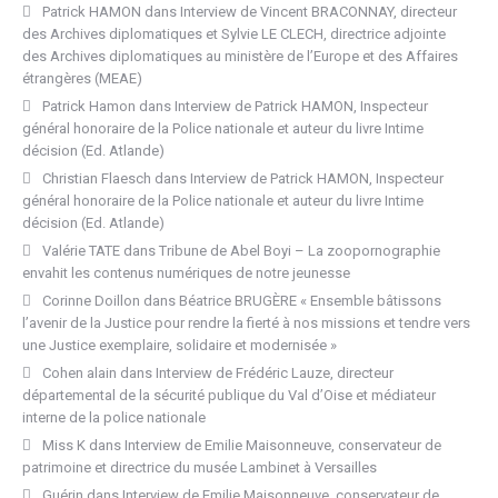
Patrick HAMON
dans
Interview de Vincent BRACONNAY, directeur
des Archives diplomatiques et Sylvie LE CLECH, directrice adjointe
des Archives diplomatiques au ministère de l’Europe et des Affaires
étrangères (MEAE)
Patrick Hamon
dans
Interview de Patrick HAMON, Inspecteur
général honoraire de la Police nationale et auteur du livre Intime
décision (Ed. Atlande)
Christian Flaesch
dans
Interview de Patrick HAMON, Inspecteur
général honoraire de la Police nationale et auteur du livre Intime
décision (Ed. Atlande)
Valérie TATE
dans
Tribune de Abel Boyi – La zoopornographie
envahit les contenus numériques de notre jeunesse
Corinne Doillon
dans
Béatrice BRUGÈRE « Ensemble bâtissons
l’avenir de la Justice pour rendre la fierté à nos missions et tendre vers
une Justice exemplaire, solidaire et modernisée »
Cohen alain
dans
Interview de Frédéric Lauze, directeur
départemental de la sécurité publique du Val d’Oise et médiateur
interne de la police nationale
Miss K
dans
Interview de Emilie Maisonneuve, conservateur de
patrimoine et directrice du musée Lambinet à Versailles
Guérin
dans
Interview de Emilie Maisonneuve, conservateur de