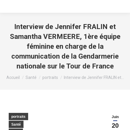
Interview de Jennifer FRALIN et
Samantha VERMEERE, 1ère équipe
féminine en charge de la
communication de la Gendarmerie
nationale sur le Tour de France
Vous êtes ici :
Accueil
Santé
portraits
Interview de Jennifer FRALIN et…
portraits
Juin
20
Santé