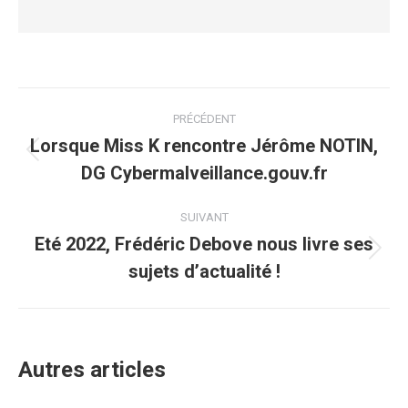
Navigation
PRÉCÉDENT
article
Lorsque Miss K rencontre Jérôme NOTIN,
Article
DG Cybermalveillance.gouv.fr
précédent
:
SUIVANT
Eté 2022, Frédéric Debove nous livre ses
Article
sujets d’actualité !
suivant
:
Autres articles