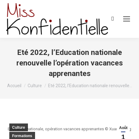
Recherche
:
Eté 2022, l’Education nationale
renouvelle l’opération vacances
apprenantes
Vous êtes ici :
Accueil
Culture
Eté 2022, l’Education nationale renouvelle…
Culture
Août
Education nationale, opération vacances apprenantes © Xuan Duong
1
Formations