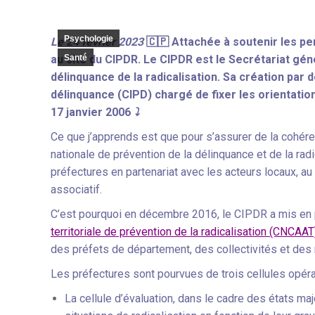
Psychologie
Le 24 février 2023
🇨🇵 Attachée à soutenir les pe
au site du CIPDR. Le CIPDR est le Secrétariat gén
Santé
délinquance de la radicalisation. Sa création par 
délinquance (CIPD) chargé de fixer les orientation
17 janvier 2006
⤵
Ce que j’apprends est que pour s’assurer de la cohér
nationale de prévention de la délinquance et de la radi
préfectures en partenariat avec les acteurs locaux, au 
associatif.
C’est pourquoi en décembre 2016, le CIPDR a mis en
territoriale de prévention de la radicalisation (CNCAA
des préfets de département, des collectivités et des 
Les préfectures sont pourvues de trois cellules opér
La cellule d’évaluation, dans le cadre des états ma