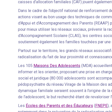
caisses d’allocation familiales (CAF) jouent également
Dans le cadre de l’objectif national de renforcement 
actions visant au bon usage des techniques de commun
d’Appui et d’Accompagnement des Parents (REAAP) pr
pour mieux utiliser les réseaux sociaux, prévenir la ra
d’Accompagnement Scolaire (CLAS), les centres socia
soutiennent également les familles touchées par une r
Partout sur le territoire, les grands réseaux associati
radicalisation du fait de leur proximité et connaissance
Les 105
Maisons Des Adolescents
(MDA) accueillent 
informer et les orienter, proposant une prise en cha
social et juridique (80 000 adolescents sont accompa
pédopsychiatre du réseau Virage de la Maison des ad
dynamique familiale seraient souvent à l’origine de la r
de l’adolescent, le but recherché étant de revaloriser 
Les
Écoles des Parents et des Éducateurs
(
FNEPE
),
notamment dans la prévention de la radicalisation grâ