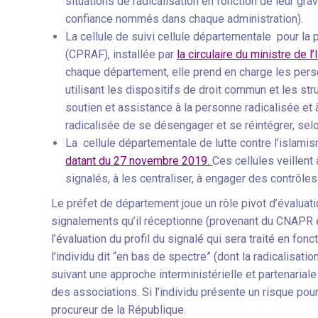
situations de radicalisation en fonction de leur g
confiance nommés dans chaque administration).
La cellule de suivi cellule départementale pour la
(CPRAF), installée par
la circulaire du ministre de l
chaque département, elle prend en charge les perso
utilisant les dispositifs de droit commun et les str
soutien et assistance à la personne radicalisée et 
radicalisée de se désengager et se réintégrer, selo
La cellule départementale de lutte contre l’islami
datant du 27 novembre 2019.
Ces cellules veillent
signalés, à les centraliser, à engager des contrôles
Le préfet de département joue un rôle pivot d’évaluatio
signalements qu’il réceptionne (provenant du CNAPR e
l’évaluation du profil du signalé qui sera traité en fon
l’individu dit “en bas de spectre” (dont la radicalisat
suivant une approche interministérielle et partenarial
des associations. Si l’individu présente un risque pour
procureur de la République.