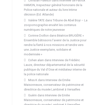
Christian Flaesch
dans
Interview de Patrick
HAMON, Inspecteur général honoraire de la
Police nationale et auteur du livre Intime
décision (Ed. Atlande)
Valérie TATE
dans
Tribune de Abel Boyi – La
zoopornographie envahit les contenus
numériques de notre jeunesse
Corinne Doillon
dans
Béatrice BRUGÈRE «
Ensemble bâtissons l’avenir de la Justice pour
rendre la fierté à nos missions et tendre vers
une Justice exemplaire, solidaire et
modernisée »
Cohen alain
dans
Interview de Frédéric
Lauze, directeur départemental de la sécurité
publique du Val d’Oise et médiateur interne de
la police nationale
Miss K
dans
Interview de Emilie
Maisonneuve, conservateur de patrimoine et
directrice du musée Lambinet à Versailles
Guérin
dans
Interview de Emilie
Maisonneuve, conservateur de patrimoine et
directrice du musée Lambinet à Versailles