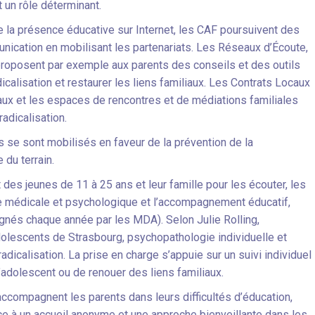
 un rôle déterminant.
de la présence éducative sur Internet, les CAF poursuivent des
ication en mobilisant les partenariats. Les Réseaux d’Écoute,
oposent par exemple aux parents des conseils et des outils
dicalisation et restaurer les liens familiaux. Les Contrats Locaux
ux et les espaces de rencontres et de médiations familiales
adicalisation.
fs se sont mobilisés en faveur de la prévention de la
 du terrain.
des jeunes de 11 à 25 ans et leur famille pour les écouter, les
rge médicale et psychologique et l’accompagnement éducatif,
gnés chaque année par les MDA). Selon Julie Rolling,
olescents de Strasbourg, psychopathologie individuelle et
adicalisation. La prise en charge s’appuie sur un suivi individuel
l’adolescent ou de renouer des liens familiaux.
 accompagnent les parents dans leurs difficultés d’éducation,
ce à un accueil anonyme et une approche bienveillante dans les