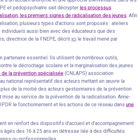
EPE et pédopsychiatre sait décrypter
les processus
lisation, les premiers signes de radicalisation des jeunes
. Afin
isation, plusieurs types d’actions sont proposés : ateliers
s individuels aussi bien avec des éducateurs que des
s, directrice de la FNEPE, décrit
ici
le travail mené par
n partenaire essentiel. Ils utilisent de nombreux outils,
s contre le décrochage scolaire et la marginalisation des jeunes
 de la prévention spécialisée
(CNLAPS) association
eau national représentatif des acteurs mettant en œuvre la
plus de la moitié des acteurs gestionnaires de la prévention
 mise au service de la prévention de la radicalisation. Anne-
IPDR le fonctionnement et les actions de ce réseau dans
une
ent en renfort des dispositifs d’accueil et d’accompagnement
s âgés des 16 à 25 ans en détresse liée à des difficultés
laires ou professionnelles.