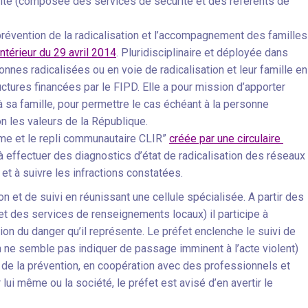
ravité (composée des services de sécurité et des référents de
 prévention de la radicalisation et l’accompagnement des familles
’Intérieur du 29 avril 2014
. Pluridisciplinaire et déployée dans
nnes radicalisées ou en voie de radicalisation et leur famille en
uctures financées par le FIPD. Elle a pour mission d’apporter
à sa famille, pour permettre le cas échéant à la personne
n les valeurs de la République.
sme et le repli communautaire CLIR”
créée par une circulaire
 à effectuer des diagnostics d’état de radicalisation des réseaux
 et à suivre les infractions constatées.
n et de suivi en réunissant une cellule spécialisée. A partir des
t des services de renseignements locaux) il participe à
ction du danger qu’il représente. Le préfet enclenche le suivi de
ion ne semble pas indiquer de passage imminent à l’acte violent)
e de la prévention, en coopération avec des professionnels et
 lui même ou la société, le préfet est avisé d’en avertir le