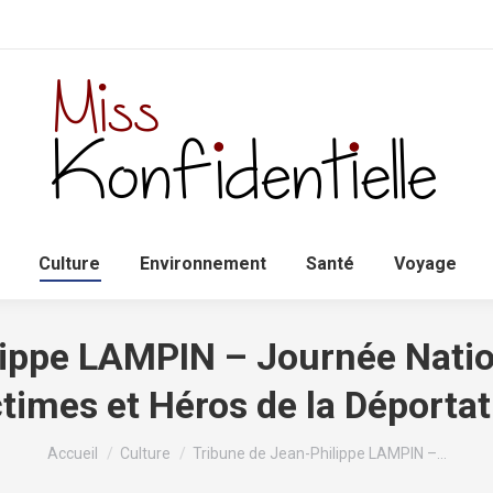
Accueil
Politique
Culture
Environnem
Culture
Environnement
Santé
Voyage
lippe LAMPIN – Journée Natio
ctimes et Héros de la Déportat
Vous êtes ici :
Accueil
Culture
Tribune de Jean-Philippe LAMPIN –…