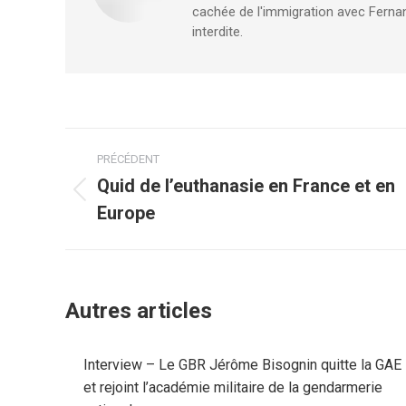
cachée de l'immigration avec Fernan
interdite.
Navigation
PRÉCÉDENT
article
Quid de l’euthanasie en France et en
Article
Europe
précédent
:
Autres articles
Interview – Le GBR Jérôme Bisognin quitte la GAE
et rejoint l’académie militaire de la gendarmerie