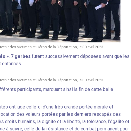
nir des Victimes et Héros de la Déportation, le 30 avril 2023
és »
,
7 gerbes
furent successivement déposées avant que les
et entonnés.
nir des Victimes et Héros de la Déportation, le 30 avril 2023
férents participants, marquant ainsi la fin de cette belle
ités ont jugé celle-ci d’une très grande portée morale et
ocation des valeurs portées par les derniers rescapés des
roits humains, la dignité et la liberté, la tolérance, l’égalité et
voie à suivre, celle de la résistance et du combat permanent pour