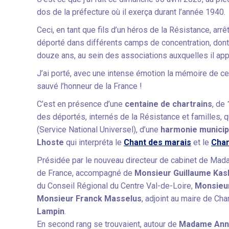
dos de la préfecture où il exerça durant l’année 1940.
Ceci, en tant que fils d’un héros de la Résistance, arr
déporté dans différents camps de concentration, dont
douze ans, au sein des associations auxquelles il appa
J’ai porté, avec une intense émotion la mémoire de c
sauvé l’honneur de la France !
C’est en présence d’une
centaine de chartrains
, de
des déportés, internés de la Résistance et familles, qu
(Service National Universel), d’une
harmonie municip
Lhoste
qui interpréta le
Chant des marais
et le
Chan
Présidée par le nouveau directeur de cabinet de Mad
de France, accompagné de
Monsieur Guillaume Kas
du Conseil Régional du Centre Val-de-Loire,
Monsieur
Monsieur
Franck Masselus
, adjoint au maire de Ch
Lampin
.
En second rang se trouvaient, autour de
Madame
Ann