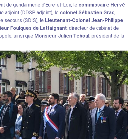
t de gendarmerie d’Eure-et-Loir, le
commissaire Hervé
que
adjoint (DDSP adjoint), le
colonel Sébastien Gras
,
e secours (SDIS), le
Lieutenant-Colonel Jean-Philippe
eur Foulques de Lattaignant
, directeur de cabinet de
opole, ainsi que
Monsieur Julien Teboul
, président de la