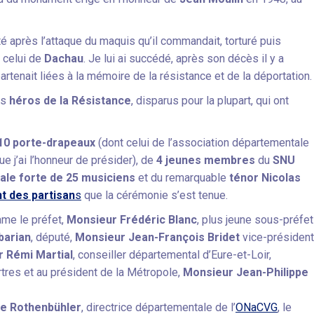
êté après l’attaque du maquis qu’il commandait, torturé puis
 celui de
Dachau
. Je lui ai succédé, après son décès il y a
rtenait liées à la mémoire de la résistance et de la déportation.
es
héros de la Résistance
, disparus pour la plupart, qui ont
10 porte-drapeaux
(dont celui de l’association départementale
e j’ai l’honneur de présider), de
4 jeunes membres
du
SNU
ale forte de 25 musiciens
et du remarquable
ténor
Nicolas
t des partisan
s
que la cérémonie s’est tenue.
ame le préfet,
Monsieur
Frédéric Blanc
, plus jeune sous-préfet
barian
, député,
Monsieur Jean-François Bridet
vice-président
 Rémi Martial
, conseiller départemental d’Eure-et-Loir,
artres et au président de la Métropole,
Monsieur Jean-Philippe
e Rothenbühler
, directrice départementale de l’
ONaCVG
, le