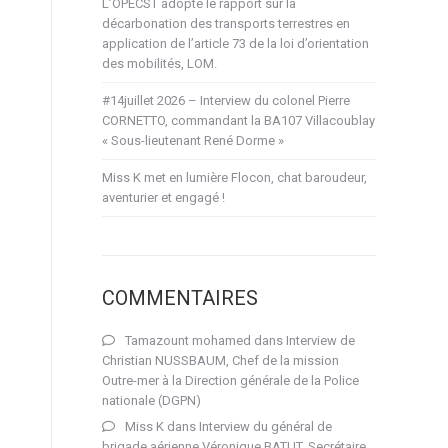
L’OPECST adopte le rapport sur la
décarbonation des transports terrestres en
application de l’article 73 de la loi d’orientation
des mobilités, LOM.
#14juillet 2026 – Interview du colonel Pierre
CORNETTO, commandant la BA107 Villacoublay
« Sous-lieutenant René Dorme »
Miss K met en lumière Flocon, chat baroudeur,
aventurier et engagé !
COMMENTAIRES
Tamazount mohamed
dans
Interview de
Christian NUSSBAUM, Chef de la mission
Outre-mer à la Direction générale de la Police
nationale (DGPN)
Miss K
dans
Interview du général de
brigade aérienne Véronique BATUT, Secrétaire