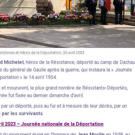
ictimes et Héros de la Déportation, 30 avril 2023
d Michelet
, héros de la Résistance, déporté au camp de Dachau
re du général de Gaulle après la guerre, qui instaura la « Journée
ortation » le 14 avril 1954.
t et moururent, le plus grand nombre de Résistants-Déportés,
rnée fut fixée au dernier dimanche d’avril.
 par un déporté, puis au fur et à mesure de leur décès, par un
 par les survivants
.
il 2023 – Journée nationale de la Déportation
ied du monument érigé en l’honneur de
Jean Moulin
en 1948, au