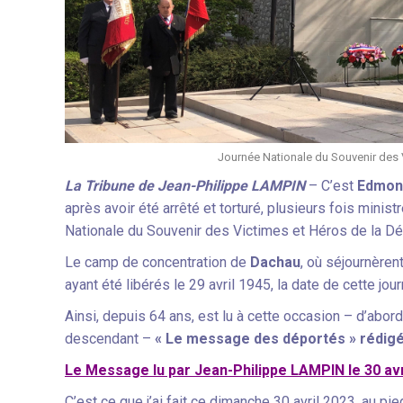
Journée Nationale du Souvenir des V
La Tribune de Jean-Philippe LAMPIN
– C’est
Edmon
après avoir été arrêté et torturé, plusieurs fois minist
Nationale du Souvenir des Victimes et Héros de la Dép
Le camp de concentration de
Dachau
, où séjournèren
ayant été libérés le 29 avril 1945, la date de cette jou
Ainsi, depuis 64 ans, est lu à cette occasion – d’abord
descendant –
« Le message des déportés » rédigé
Le Message lu par Jean-Philippe LAMPIN le 30 avr
C’est ce que j’ai fait ce dimanche 30 avril 2023, au p