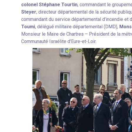
colonel Stéphane Tourtin
, commandant le groupemen
Steyer
, directeur départemental de la sécurité publi
commandant du service départemental d’incendie et d
Toumi
, délégué militaire départemental (
DMD)
,
Monsi
Monsieur le Maire de Chartres – Président de la métr
Communauté Israélite d’Eure-et-Loir.