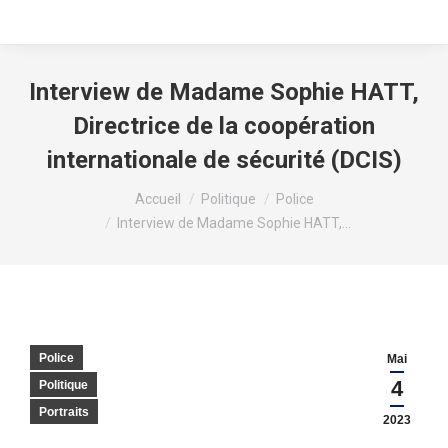
Interview de Madame Sophie HATT,
Directrice de la coopération
internationale de sécurité (DCIS)
Vous êtes ici :
Accueil
Politique
Police
Interview de Madame Sophie HATT,…
Police
Mai
4
Politique
Portraits
2023